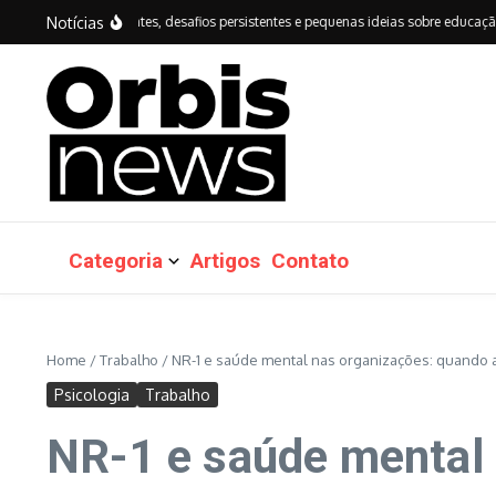
Ir para o conteúdo
Notícias
vanços importantes, desafios persistentes e pequenas ideias sobre educação do Br
Categoria
Artigos
Contato
Home
/
Trabalho
/
NR-1 e saúde mental nas organizações: quando 
Psicologia
Trabalho
NR-1 e saúde mental 