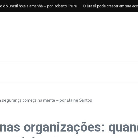
asil hoje e amanhã – por Roberto Freire
O Brasil pode crescer em sua economia
a segurança começa na mente – por Elaine Santos
nas organizações: quan