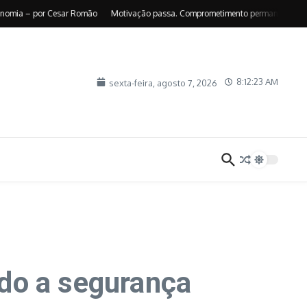
 – por Cesar Romão
Motivação passa. Comprometimento permanece – por Suely
8:12:25 AM
sexta-feira, agosto 7, 2026
do a segurança