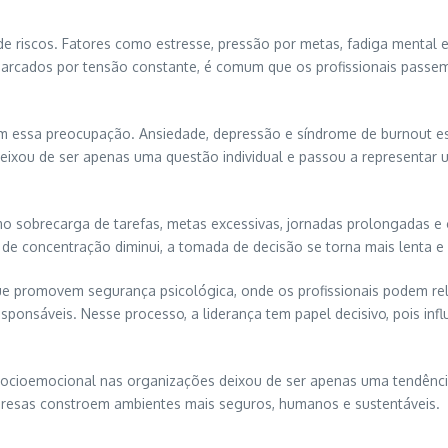
iscos. Fatores como estresse, pressão por metas, fadiga mental e 
arcados por tensão constante, é comum que os profissionais passem 
 essa preocupação. Ansiedade, depressão e síndrome de burnout est
deixou de ser apenas uma questão individual e passou a representar 
mo sobrecarga de tarefas, metas excessivas, jornadas prolongadas e 
de concentração diminui, a tomada de decisão se torna mais lenta e
ue promovem segurança psicológica, onde os profissionais podem rel
onsáveis. Nesse processo, a liderança tem papel decisivo, pois infl
 socioemocional nas organizações deixou de ser apenas uma tendênc
presas constroem ambientes mais seguros, humanos e sustentáveis.