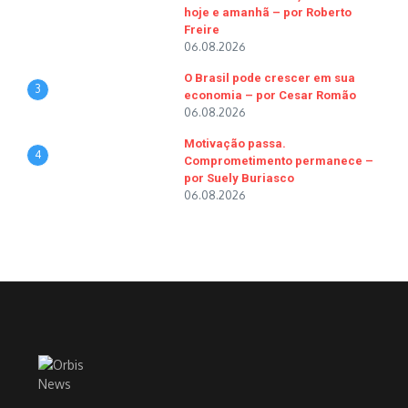
hoje e amanhã – por Roberto
Freire
06.08.2026
O Brasil pode crescer em sua
3
economia – por Cesar Romão
06.08.2026
Motivação passa.
4
Comprometimento permanece –
por Suely Buriasco
06.08.2026