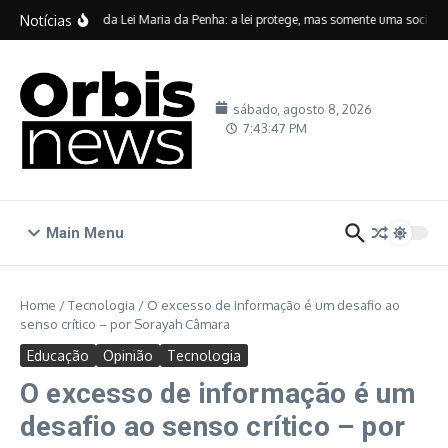
Ir para o conteúdo
Notícias
Vinte anos da Lei Maria da Penha: a lei protege, mas somente uma sociedade
sábado, agosto 8, 2026
7:43:48 PM
Main Menu
Home
/
Tecnologia
/
O excesso de informação é um desafio ao
senso crítico – por Sorayah Câmara
Educação
Opinião
Tecnologia
O excesso de informação é um
desafio ao senso crítico – por