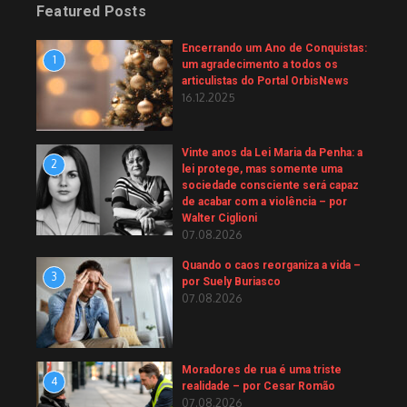
Featured Posts
Encerrando um Ano de Conquistas:
1
um agradecimento a todos os
articulistas do Portal OrbisNews
16.12.2025
Vinte anos da Lei Maria da Penha: a
2
lei protege, mas somente uma
sociedade consciente será capaz
de acabar com a violência – por
Walter Ciglioni
07.08.2026
Quando o caos reorganiza a vida –
3
por Suely Buriasco
07.08.2026
Moradores de rua é uma triste
4
realidade – por Cesar Romão
07.08.2026