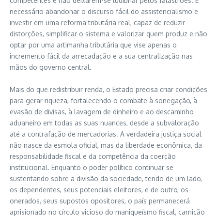
competentes e não deixarem-se ludibriar pelos falastrões. É
necessário abandonar o discurso fácil do assistencialismo e
investir em uma reforma tributária real, capaz de reduzir
distorções, simplificar o sistema e valorizar quem produz e não
optar por uma artimanha tributária que vise apenas o
incremento fácil da arrecadação e a sua centralização nas
mãos do governo central.
Mais do que redistribuir renda, o Estado precisa criar condições
para gerar riqueza, fortalecendo o combate à sonegação, à
evasão de divisas, à lavagem de dinheiro e ao descaminho
aduaneiro em todas as suas nuances, desde a subvaloração
até a contrafação de mercadorias. A verdadeira justiça social
não nasce da esmola oficial, mas da liberdade econômica, da
responsabilidade fiscal e da competência da coerção
institucional. Enquanto o poder político continuar se
sustentando sobre a divisão da sociedade, tendo de um lado,
os dependentes, seus potenciais eleitores, e de outro, os
onerados, seus supostos opositores, o país permanecerá
aprisionado no círculo vicioso do maniqueísmo fiscal, carnicão