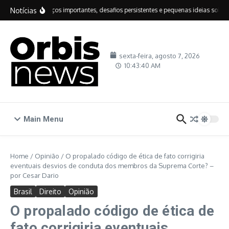
Ir para o conteúdo
Notícias
IDEB: avanços importantes, desafios persistentes e pequenas ideias sobre ed
sexta-feira, agosto 7, 2026
10:43:41 AM
Main Menu
Home
/
Opinião
/
O propalado código de ética de fato corrigiria
eventuais desvios de conduta dos membros da Suprema Corte? –
por Cesar Dario
Brasil
Direito
Opinião
O propalado código de ética de
fato corrigiria eventuais