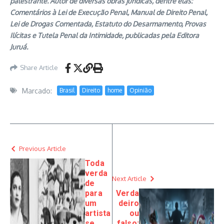
palestrante. Autor de diversas obras jurídicas, dentre elas:
Comentários à Lei de Execução Penal, Manual de Direito Penal,
Lei de Drogas Comentada, Estatuto do Desarmamento, Provas
Ilícitas e Tutela Penal da Intimidade, publicadas pela Editora
Juruá.
Share Article
Marcado:
Brasil
Direito
home
Opinião
Previous Article
Toda
verda
Next Article
de
para
Verda
um
deiro
artista
ou
se
falso: