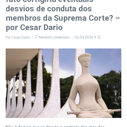
desvios de conduta dos
membros da Suprema Corte? –
por Cesar Dario
Por
Cesar Dario
Nenhum comentário
06.04.2026
11:32
Não é de hoje que se discute o controle dos atos dos