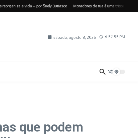
a a vida – por Suely Buriasco
Moradores de rua é uma triste realidade – por 
6:52:57 PM
sábado, agosto 8, 2026
mas que podem