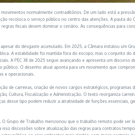
movimentos normalmente contraditórios. De um lado está a pressão pr
ão recoloca o serviço público no centro das atenções. A pauta do C
al e regras fiscais devem dominar o cenário. As consequências para co
ca, apesar do desgaste acumulado. Em 2025, a Câmara instalou um G
lica. A estabilidade foi mantida fora do escopo, mas o conjunto do
iais. A PEC 38 de 2025 segue avançando e apresenta um discurso de 
lho público. O desenho atual aponta para um movimento que compromete
s e operacionais.
ação de carreiras, criação de novos cargos estratégicos, programas 
ão, Cultura, Fiscalização e Administração. O texto reorganiza carre
nças desse tipo podem reduzir a atratividade de funções essenciais, 
O Grupo de Trabalho mencionou que o trabalho remoto pode ser limit
sso discussões sobre atualização das regras para contratos temporári