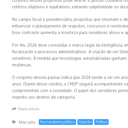
conjunto dessas propostas pode alterar a gestão cotidiana no
critérios objetivos e equitativos, evitando subjetividade ou di
No campo fiscal e previdenciário, propostas que retomam o d
influenciar o planejamento de reajustes, concursos e reestru
Esse contraste aumenta a incerteza para servidores ativos e 
Por fim, 2026 deve consolidar o marco legal da inteligência ar
fiscalização e processos administrativos. A criação de um Sist
servidores. À medida que tecnologias automatizadas ganham e
mudanças.
O conjunto dessas pautas indica que 2026 tende a ser um ano
anos. Diante desse cenário, a CNSP seguirá acompanhando cad
comprometido com a sociedade. O papel dos servidores perma
respeito aos direitos da categoria.
Share Article
Marcado:
funcionalismo público
Opinião
Política