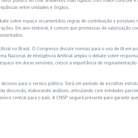
 setor público ao criar ambientes mais rígidos, com maior controle 
screpâncias entre unidades e órgãos.
ebate sobre espaço orçamentário, regras de contribuição e possívei
turações. Em ano eleitoral, é comum que promessas de valorização co
aposentados.
tificial no Brasil. O Congresso discute normas para o uso de IA em pol
ema Nacional de Inteligência Artificial amplia o debate sobre respons
spaço em áreas sensíveis, cresce a importância de regulamentação c
 decisivo para o serviço público. Será um período de escolhas estr
a discussão, elaborando análises, articulando com entidades parcei
nece central para o país. A CNSP seguirá presente para garantir q