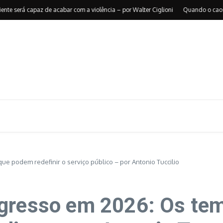
capaz de acabar com a violência – por Walter Ciglioni
Quando o caos reorganiz
 podem redefinir o serviço público – por Antonio Tuccilio
ngresso em 2026: Os te