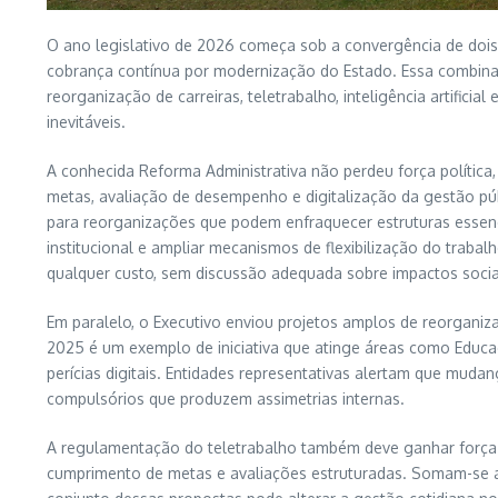
O ano legislativo de 2026 começa sob a convergência de dois 
cobrança contínua por modernização do Estado. Essa combinaç
reorganização de carreiras, teletrabalho, inteligência artifici
inevitáveis.
A conhecida Reforma Administrativa não perdeu força políti
metas, avaliação de desempenho e digitalização da gestão púb
para reorganizações que podem enfraquecer estruturas essenc
institucional e ampliar mecanismos de flexibilização do traba
qualquer custo, sem discussão adequada sobre impactos sociai
Em paralelo, o Executivo enviou projetos amplos de reorganiz
2025 é um exemplo de iniciativa que atinge áreas como Educaç
perícias digitais. Entidades representativas alertam que muda
compulsórios que produzem assimetrias internas.
A regulamentação do teletrabalho também deve ganhar força. 
cumprimento de metas e avaliações estruturadas. Somam-se a i