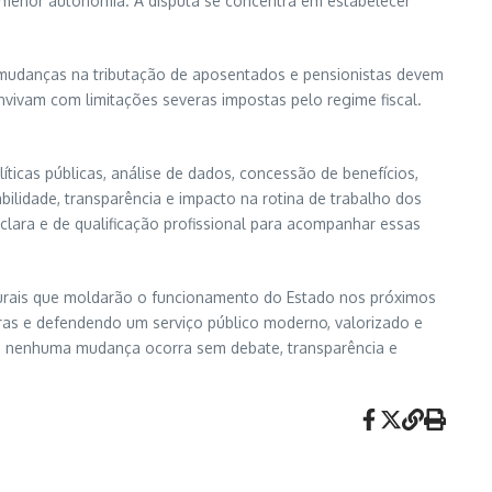
e menor autonomia. A disputa se concentra em estabelecer
s mudanças na tributação de aposentados e pensionistas devem
nvivam com limitações severas impostas pelo regime fiscal.
íticas públicas, análise de dados, concessão de benefícios,
abilidade, transparência e impacto na rotina de trabalho dos
lara e de qualificação profissional para acompanhar essas
uturais que moldarão o funcionamento do Estado nos próximos
ras e defendendo um serviço público moderno, valorizado e
ue nenhuma mudança ocorra sem debate, transparência e