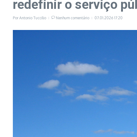
redefinir o serviço pú
Por
Antonio Tuccilio
Nenhum comentário
07.01.2026
17:20