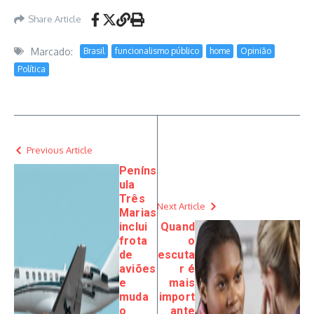
Share Article
Marcado:
Brasil
funcionalismo público
home
Opinião
Política
Previous Article
Peníns
ula
Três
Next Article
Marias
inclui
Quand
frota
o
de
escuta
aviões
r é
e
mais
muda
import
o
ante