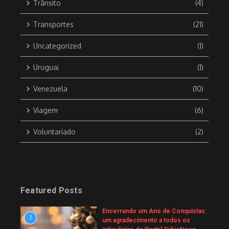
Trânsito
(4)
Transportes
(21)
Uncategorized
(1)
Uruguai
(1)
Venezuela
(10)
Viagem
(6)
Voluntariado
(2)
Featured Posts
Encerrando um Ano de Conquistas:
1
um agradecimento a todos os