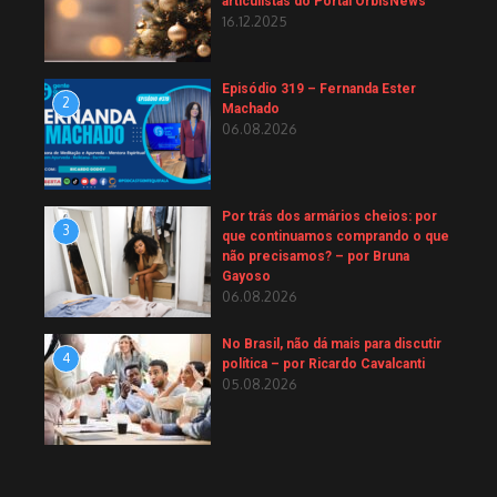
articulistas do Portal OrbisNews
16.12.2025
Episódio 319 – Fernanda Ester
2
Machado
06.08.2026
Por trás dos armários cheios: por
3
que continuamos comprando o que
não precisamos? – por Bruna
Gayoso
06.08.2026
No Brasil, não dá mais para discutir
4
política – por Ricardo Cavalcanti
05.08.2026