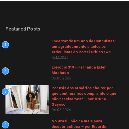
Featured Posts
Encerrando um Ano de Conquistas:
1
um agradecimento a todos os
articulistas do Portal OrbisNews
16.12.2025
Episódio 319 – Fernanda Ester
2
Machado
06.08.2026
Por trás dos armários cheios: por
3
que continuamos comprando o que
não precisamos? – por Bruna
Gayoso
06.08.2026
No Brasil, não dá mais para
4
discutir política – por Ricardo