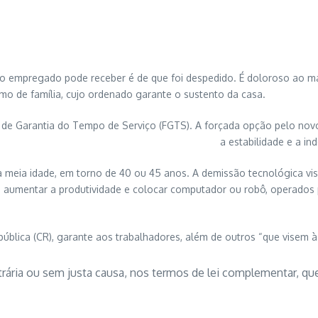
 o empregado pode receber é de que foi despedido. É doloroso ao mar
mo de família, cujo ordenado garante o sustento da casa.
 Garantia do Tempo de Serviço (FGTS). A forçada opção pelo novo si
a estabilidade e a i
 meia idade, em torno de 40 ou 45 anos. A demissão tecnológica vi
umentar a produtividade e colocar computador ou robô, operados pel
República (CR), garante aos trabalhadores, além de outros “que visem à
rária ou sem justa causa, nos termos de lei complementar, qu