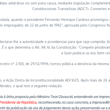
didas arbitrárias ou sem justa causa, mediante legislação complemen
Constitucionais Transitórias (ADCT). Converteu 
ndo o presidente Fernando Henrique Cardoso promulgou a Con
 do empregador, de 22 de junho de 1982”, aprovada pelo Congresso Na
r-lhe a autenticidade e providenciar para que seja cumprida. Ao
. É o que determina o Art. 84, IV, da Constituição: “Compete privativa
e fazer publicar as leis
, bem co
º 2.100, de 29/12/1996, tornou pública a denúncia da mesma Co
o Direta de Inconstitucionalidade ADI 1625. Após mais de 26 ano
Mendes, o qual tem a seguinte redação:
ia à linha proposta pelo Ministro Teori Zavascki, entendendo ser impres
Presidente da República,
reconhecendo, no caso concreto, a improcedênci
artir da publicação da ata de julgamento desta ação, preservando-se a 