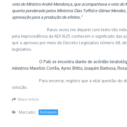
voto do Ministro André Mendonça, que acompanhava o voto do Min
quanto ponderado pelos Ministros Dias Toffoli e Gilmar Mendes, 
aprovação para a produção de efeitos.”
Raras vezes me deparei com texto tão nebuloso e contra
pela improcedência da ADI 1625 conhecem o significado das p
que a aprovou por meio do Decreto Legislativo número 68, de
legislativo.
O País se encontra diante de acórdão teratológ
ministros Maurício Corrêa, Ayres Britto, Joaquim Barbosa, R
Para encerrar, registro que a vital questão do direito c
solução.
Share Article
Marcado:
Destaques