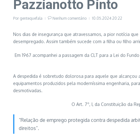
Pazzianotto Pinto
Por
gentequefala
Nenhum comentário
10.05.2024
20:22
Nos dias de insegurança que atravessamos, a pior notícia que
desempregado. Assim também sucede com a filha ou filho arri
Em 1967 acompanhei a passagem da CLT para a Lei do Fundo de
A despedida é sobretudo dolorosa para aquele que alcançou a
equipamentos produzidos pela moderníssima engenharia, para a
desmotivadas.
O Art. 7º, I, da Constituição da 
“Relação de emprego protegida contra despedida arbit
direitos”.