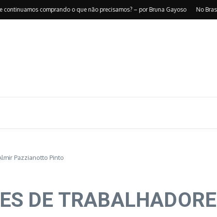
continuamos comprando o que não precisamos? – por Bruna Gayoso
No Brasil, nã
ir Pazzianotto Pinto
ES DE TRABALHADORES