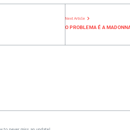
Next Article
O PROBLEMA É A MADONNA.
w to never miss an update!