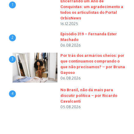
Encerrando um Ano de
1
Conquistas: um agradecimento a
todos os articulistas do Portal
OrbisNews
16.12.2025
Episódio 319 – Fernanda Ester
2
Machado
06.08.2026
Por trás dos armários cheios: por
3
que continuamos comprando o
que não precisamos? – por Bruna
Gayoso
06.08.2026
No Brasil, não dá mais para
4
discutir política – por Ricardo
Cavalcanti
05.08.2026