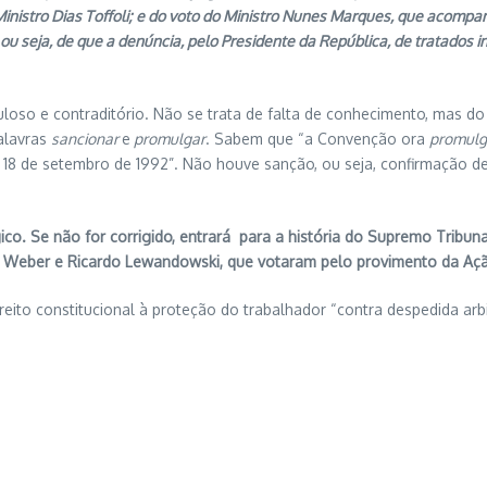
istro Dias Toffoli; e do voto do Ministro Nunes Marques, que acompanha
ou seja, de que a denúncia, pelo Presidente da República, de tratados 
ditório. Não se trata de falta de conhecimento, mas do delib
alavras
sancionar
e
promulgar
. Sabem que “a Convenção ora
promul
 18 de setembro de 1992”. Não houve sanção, ou seja, confirmação d
ico. Se não for corrigido, entrará para a história do Supremo Tribu
osa Weber e Ricardo Lewandowski, que votaram pelo provimento da Aç
onstitucional à proteção do trabalhador “contra despedida arbit