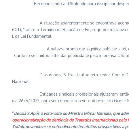
Reconhecendo a dificuldade para disciplinar despe
A situação aparentemente se encontrava acomodada, qua
(OIT), “sobre o Término da Relação de Emprego por iniciativa
I, da Lei Fundamental.
A palavra promulgar significa publicar a lei, declara
Cardoso se limitou a lhe dar publicidade pela Imprensa Oficial
Dias depois, S. Exa. tentou retroceder. Com o Decreto n
Nacional.
Entidades sindicais profissionais ajuizaram, então, a Açã
dia 26/6/2023, para ser conhecido o voto do ministro Gilmar 
“
Decisão: Após o voto-vista do Ministro Gilmar Mendes, que ader
operacionalização de denúncia de Tratados Internacionais pelo 
Toffoli, devendo esse entendimento ter efeitos prospectivos a p