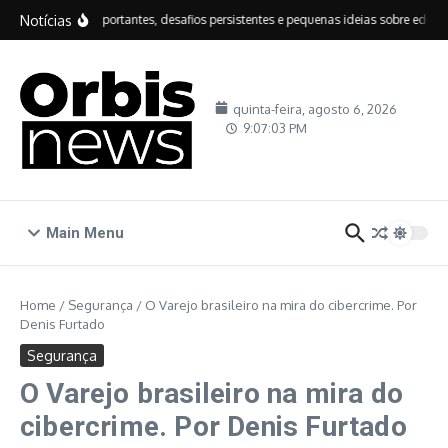
Ir para o conteúdo
Notícias
IDEB: avanços importantes, desafios persistentes e pequenas ideias sobre educaçã
quinta-feira, agosto 6, 2026
9:07:03 PM
Main Menu
Home
/
Segurança
/
O Varejo brasileiro na mira do cibercrime. Por
Denis Furtado
Segurança
O Varejo brasileiro na mira do
cibercrime. Por Denis Furtado