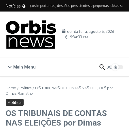
Ir para o conteúdo
Notícias
IDEB: avanços importantes, desafios persistentes e pequenas ideias sobre e
quinta-feira, agosto 6, 2026
9:34:34 PM
Main Menu
Home
/
Política
/
OS TRIBUNAIS DE CONTAS NAS ELEIÇÕES por
Dimas Ramalho
Política
OS TRIBUNAIS DE CONTAS
NAS ELEIÇÕES por Dimas