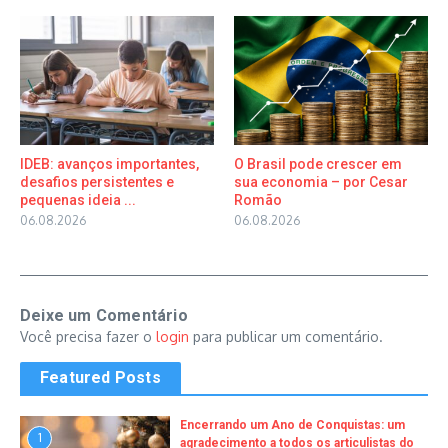
IDEB: avanços importantes,
O Brasil pode crescer em
desafios persistentes e
sua economia – por Cesar
pequenas ideia ...
Romão
06.08.2026
06.08.2026
Deixe um Comentário
Você precisa fazer o
login
para publicar um comentário.
Featured Posts
Encerrando um Ano de Conquistas: um
1
agradecimento a todos os articulistas do