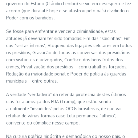
governo do Estado (Cláudio Lembo) se viu em desespero e fez
acordo (que dura até hoje e se alastrou pelo país) dividindo o
Poder com os bandidos.
Se fosse para enfrentar e vencer a criminalidade, estas
atitudes já deveriam ter sido tomadas: Fim das “saidinhas”, Fim
das “visitas íntimas”, Bloqueio das ligações celulares em todos
os presídios, Gravação de todas as conversas dos presidiários
com visitantes e advogados, Confisco dos bens frutos dos
crimes, Privatização dos presídios – com trabalhos forçados,
Redução da maioridade penal e Poder de polícia às guardas
municipais – entre outras.
A verdade “verdadeira” da referida pirotecnia destes últimos
dias foi a ameaça dos EUA (Trump), que estão sendo
atualmente “invadidos” pelas OCOs brasileiras, de que vai
retaliar de várias formas caso Lula permaneça “alheio”,
conivente ou cúmplice nesse campo.
Na cultura política hipócrita e demagógica do nosso país, o