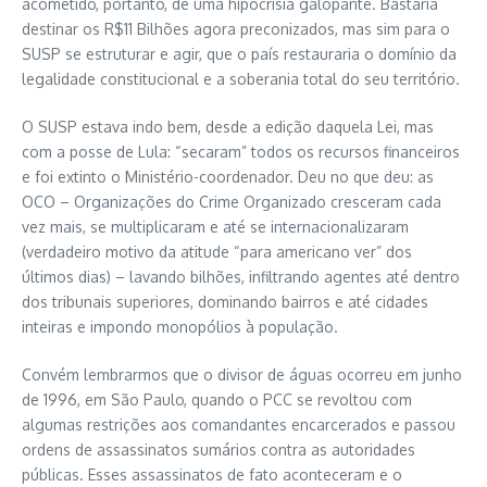
acometido, portanto, de uma hipocrisia galopante. Bastaria
destinar os R$11 Bilhões agora preconizados, mas sim para o
SUSP se estruturar e agir, que o país restauraria o domínio da
legalidade constitucional e a soberania total do seu território.
O SUSP estava indo bem, desde a edição daquela Lei, mas
com a posse de Lula: “secaram” todos os recursos financeiros
e foi extinto o Ministério-coordenador. Deu no que deu: as
OCO – Organizações do Crime Organizado cresceram cada
vez mais, se multiplicaram e até se internacionalizaram
(verdadeiro motivo da atitude “para americano ver” dos
últimos dias) – lavando bilhões, infiltrando agentes até dentro
dos tribunais superiores, dominando bairros e até cidades
inteiras e impondo monopólios à população.
Convém lembrarmos que o divisor de águas ocorreu em junho
de 1996, em São Paulo, quando o PCC se revoltou com
algumas restrições aos comandantes encarcerados e passou
ordens de assassinatos sumários contra as autoridades
públicas. Esses assassinatos de fato aconteceram e o