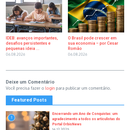
IDEB: avanços importantes,
O Brasil pode crescer em
desafios persistentes e
sua economia – por Cesar
pequenas ideia ...
Romão
06.08.2026
06.08.2026
Deixe um Comentário
Você precisa fazer o
login
para publicar um comentário.
Featured Posts
Encerrando um Ano de Conquistas: um
1
agradecimento a todos os articulistas do
Portal OrbisNews
16.12.2025