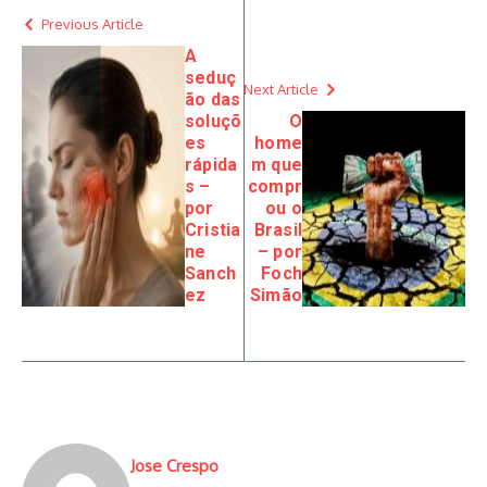
Previous Article
A
seduç
Next Article
ão das
soluçõ
O
es
home
rápida
m que
s –
compr
por
ou o
Cristia
Brasil
ne
– por
Sanch
Foch
ez
Simão
Jose Crespo