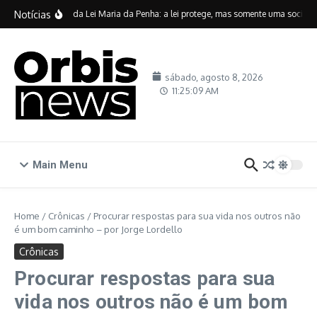
Ir para o conteúdo
Notícias
Vinte anos da Lei Maria da Penha: a lei protege, mas somente uma sociedade
sábado, agosto 8, 2026
11:25:10 AM
Main Menu
Home
/
Crônicas
/
Procurar respostas para sua vida nos outros não
é um bom caminho – por Jorge Lordello
Crônicas
Procurar respostas para sua
vida nos outros não é um bom