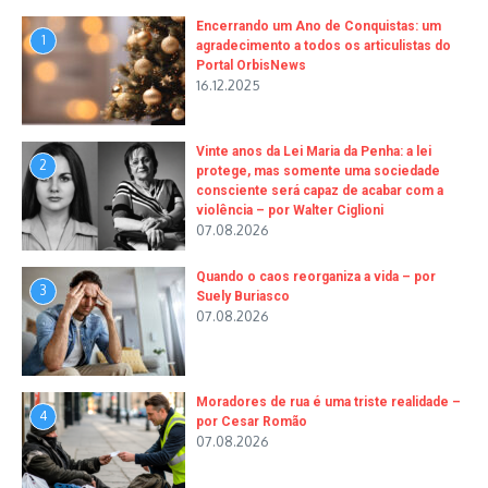
Encerrando um Ano de Conquistas: um
1
agradecimento a todos os articulistas do
Portal OrbisNews
16.12.2025
Vinte anos da Lei Maria da Penha: a lei
2
protege, mas somente uma sociedade
consciente será capaz de acabar com a
violência – por Walter Ciglioni
07.08.2026
Quando o caos reorganiza a vida – por
3
Suely Buriasco
07.08.2026
Moradores de rua é uma triste realidade –
4
por Cesar Romão
07.08.2026