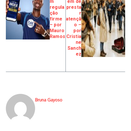
m
em de
regula
presta
ção
r
firme
atençã
– por
o –
Mauro
por
Ramos
Cristia
ne
Sanch
ez
Bruna Gayoso