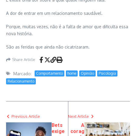
A dor de entrar em um relacionamento saudável.
Porque, muitas vezes, não é a falta de amor que dificulta essa
nova história.
São as feridas que ainda não cicatrizaram.
Share Article
Marcado:
Comportamento
home
Opinião
Psicologia
Relacionamento
Previous Article
Next Article
Bets
A
exige
corag