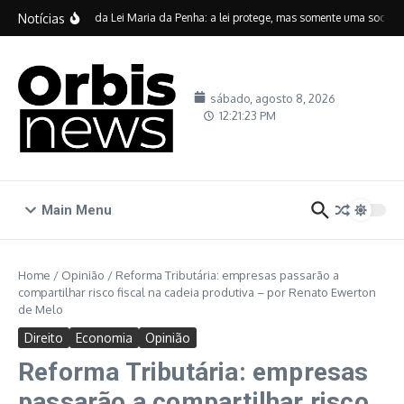
Ir para o conteúdo
Notícias
Vinte anos da Lei Maria da Penha: a lei protege, mas somente uma sociedade
sábado, agosto 8, 2026
12:21:24 PM
Main Menu
Home
/
Opinião
/
Reforma Tributária: empresas passarão a
compartilhar risco fiscal na cadeia produtiva – por Renato Ewerton
de Melo
Direito
Economia
Opinião
Reforma Tributária: empresas
passarão a compartilhar risco