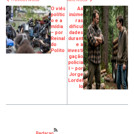
O viés
As
polític
inúme
o e a
ras
mídia
dificul
– por
dades
Reinal
durant
do
e a
Polito
investi
gação
policia
l – por
Jorge
Lordel
lo
Redacao