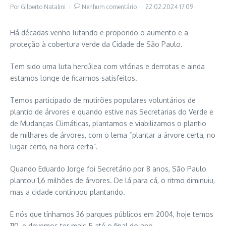
Por
Gilberto Natalini
Nenhum comentário
22.02.2024
17:09
Há décadas venho lutando e propondo o aumento e a
proteção à cobertura verde da Cidade de São Paulo.
Tem sido uma luta hercúlea com vitórias e derrotas e ainda
estamos longe de ficarmos satisfeitos.
Temos participado de mutirões populares voluntários de
plantio de árvores e quando estive nas Secretarias do Verde e
de Mudanças Climáticas, plantamos e viabilizamos o plantio
de milhares de árvores, com o lema “plantar a árvore certa, no
lugar certo, na hora certa”.
Quando Eduardo Jorge foi Secretário por 8 anos, São Paulo
plantou 1,6 milhões de árvores. De lá para cá, o ritmo diminuiu,
mas a cidade continuou plantando.
E nós que tínhamos 36 parques públicos em 2004, hoje temos
110, e devemos ter mais 5 até o final do ano.