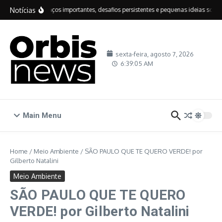
Ir para o conteúdo
Notícias
IDEB: avanços importantes, desafios persistentes e pequenas ideias sobre e
sexta-feira, agosto 7, 2026
6:39:06 AM
Main Menu
Home
/
Meio Ambiente
/
SÃO PAULO QUE TE QUERO VERDE! por
Gilberto Natalini
Meio Ambiente
SÃO PAULO QUE TE QUERO
VERDE! por Gilberto Natalini