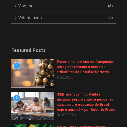
Viagem
(6)
Voluntariado
(2)
Featured Posts
Encerrando um Ano de Conquistas:
1
um agradecimento a todos os
articulistas do Portal OrbisNews
16.12.2025
IDEB: avanços importantes,
2
desafios persistentes e pequenas
ideias sobre educação do Brasil
hoje e amanhã – por Roberto Freire
06.08.2026
O Brasil pode crescer em sua