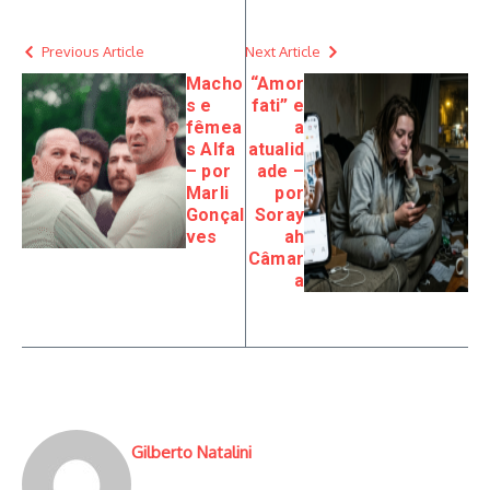
Previous Article
Next Article
Macho
“Amor
s e
fati” e
fêmea
a
s Alfa
atualid
– por
ade –
Marli
por
Gonçal
Soray
ves
ah
Câmar
a
Gilberto Natalini