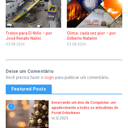
Treino para El Niño – por
Clima: cada vez pior – por
José Renato Nalini
Gilberto Natalini
03.08.2026
03.08.2026
Deixe um Comentário
Você precisa fazer o
login
para publicar um comentário.
Featured Posts
Encerrando um Ano de Conquistas: um
1
agradecimento a todos os articulistas do
Portal OrbisNews
16.12.2025