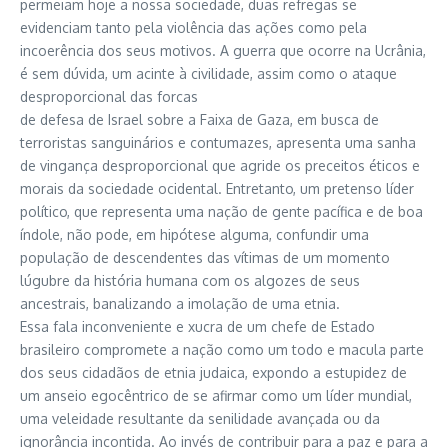
permeiam hoje a nossa sociedade, duas refregas se
evidenciam tanto pela violência das ações como pela
incoerência dos seus motivos. A guerra que ocorre na Ucrânia,
é sem dúvida, um acinte à civilidade, assim como o ataque
desproporcional das forcas
de defesa de Israel sobre a Faixa de Gaza, em busca de
terroristas sanguinários e contumazes, apresenta uma sanha
de vingança desproporcional que agride os preceitos éticos e
morais da sociedade ocidental. Entretanto, um pretenso líder
político, que representa uma nação de gente pacífica e de boa
índole, não pode, em hipótese alguma, confundir uma
população de descendentes das vítimas de um momento
lúgubre da história humana com os algozes de seus
ancestrais, banalizando a imolação de uma etnia.
Essa fala inconveniente e xucra de um chefe de Estado
brasileiro compromete a nação como um todo e macula parte
dos seus cidadãos de etnia judaica, expondo a estupidez de
um anseio egocêntrico de se afirmar como um líder mundial,
uma veleidade resultante da senilidade avançada ou da
ignorância incontida. Ao invés de contribuir para a paz e para a