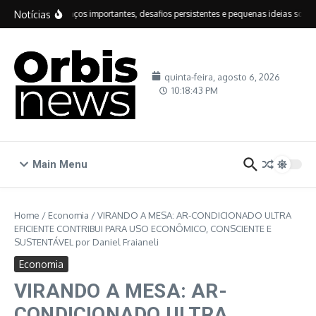
Ir para o conteúdo
Notícias
IDEB: avanços importantes, desafios persistentes e pequenas ideias sobre e
quinta-feira, agosto 6, 2026
10:18:43 PM
Main Menu
Home
/
Economia
/
VIRANDO A MESA: AR-CONDICIONADO ULTRA
EFICIENTE CONTRIBUI PARA USO ECONÔMICO, CONSCIENTE E
SUSTENTÁVEL por Daniel Fraianeli
Economia
VIRANDO A MESA: AR-
CONDICIONADO ULTRA