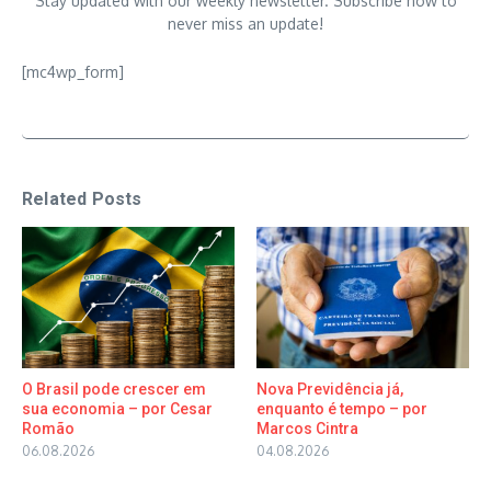
Stay updated with our weekly newsletter. Subscribe now to
never miss an update!
[mc4wp_form]
Related Posts
O Brasil pode crescer em
Nova Previdência já,
sua economia – por Cesar
enquanto é tempo – por
Romão
Marcos Cintra
06.08.2026
04.08.2026