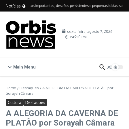
Ir para o conteúdo
Notícias
IDEB: avanços importantes, desafios persistentes e pequenas ideias sobre ed
sexta-feira, agosto 7, 2026
1:49:11 PM
Main Menu
Home
/
Destaques
/
A ALEGORIA DA CAVERNA DE PLATÃO por
Sorayah Câmara
Cultura
Destaques
A ALEGORIA DA CAVERNA DE
PLATÃO por Sorayah Câmara