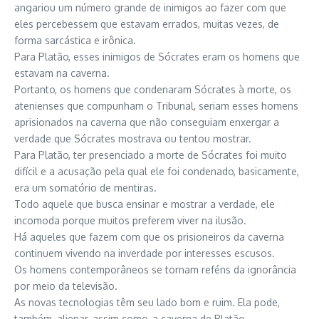
angariou um número grande de inimigos ao fazer com que
eles percebessem que estavam errados, muitas vezes, de
forma sarcástica e irônica.
Para Platão, esses inimigos de Sócrates eram os homens que
estavam na caverna.
Portanto, os homens que condenaram Sócrates à morte, os
atenienses que compunham o Tribunal, seriam esses homens
aprisionados na caverna que não conseguiam enxergar a
verdade que Sócrates mostrava ou tentou mostrar.
Para Platão, ter presenciado a morte de Sócrates foi muito
difícil e a acusação pela qual ele foi condenado, basicamente,
era um somatório de mentiras.
Todo aquele que busca ensinar e mostrar a verdade, ele
incomoda porque muitos preferem viver na ilusão.
Há aqueles que fazem com que os prisioneiros da caverna
continuem vivendo na inverdade por interesses escusos.
Os homens contemporâneos se tornam reféns da ignorância
por meio da televisão.
As novas tecnologias têm seu lado bom e ruim. Ela pode,
também, alienar, assim como, a caverna de Platão.