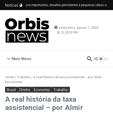
Ir para o conteúdo
Notícias
IDEB: avanços importantes, desafios persistentes e pequenas ideias sobre e
sexta-feira, agosto 7, 2026
12:28:02 PM
Main Menu
Home
/
Trabalho
/
A real história da taxa assistencial – por Almir
Pazzianotto
Brasil
Direito
Economia
Trabalho
A real história da taxa
assistencial – por Almir