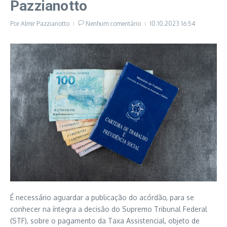
Pazzianotto
Por
Almir Pazzianotto
Nenhum comentário
10.10.2023
16:54
É necessário aguardar a publicação do acórdão, para se
conhecer na íntegra a decisão do Supremo Tribunal Federal
(STF), sobre o pagamento da Taxa Assistencial, objeto de