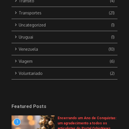
Trânsito
(4)
Transportes
(21)
Uncategorized
(1)
Uruguai
(1)
Venezuela
(10)
Viagem
(6)
Voluntariado
(2)
Featured Posts
Encerrando um Ano de Conquistas:
1
um agradecimento a todos os
articulistas do Portal OrbisNews