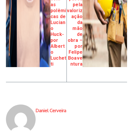
as
pela
polêmi
valoriz
cas de
ação
Lucian
da
o
mão
Huck-
de
por
obra –
Albert
por
o
Felipe
Luchet
Boave
ti
ntura
Daniel Cerveira