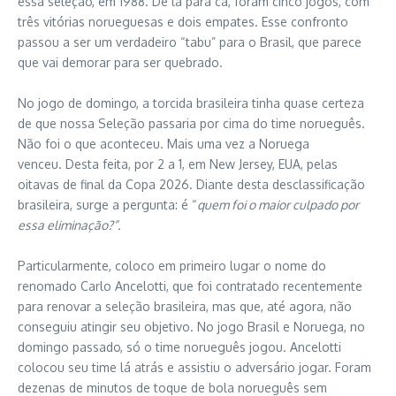
essa seleção, em 1988. De lá para cá, foram cinco jogos, com
três vitórias norueguesas e dois empates. Esse confronto
passou a ser um verdadeiro “tabu” para o Brasil, que parece
que vai demorar para ser quebrado.
No jogo de domingo, a torcida brasileira tinha quase certeza
de que nossa Seleção passaria por cima do time norueguês.
Não foi o que aconteceu. Mais uma vez a Noruega
venceu. Desta feita, por 2 a 1, em New Jersey, EUA, pelas
oitavas de final da Copa 2026. Diante desta desclassificação
brasileira, surge a pergunta: é “
quem foi o maior culpado por
essa eliminação?”.
Particularmente, coloco em primeiro lugar o nome do
renomado Carlo Ancelotti, que foi contratado recentemente
para renovar a seleção brasileira, mas que, até agora, não
conseguiu atingir seu objetivo. No jogo Brasil e Noruega, no
domingo passado, só o time norueguês jogou. Ancelotti
colocou seu time lá atrás e assistiu o adversário jogar. Foram
dezenas de minutos de toque de bola norueguês sem