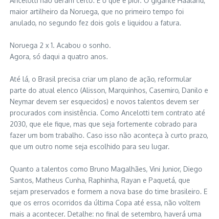
Ancelotti não deram certo. E o que é pior. O gigante Haaland,
maior artilheiro da Noruega, que no primeiro tempo foi
anulado, no segundo fez dois gols e liquidou a fatura.
Noruega 2 x 1. Acabou o sonho.
Agora, só daqui a quatro anos.
Até lá, o Brasil precisa criar um plano de ação, reformular
parte do atual elenco (Alisson, Marquinhos, Casemiro, Danilo e
Neymar devem ser esquecidos) e novos talentos devem ser
procurados com insistência. Como Ancelotti tem contrato até
2030, que ele fique, mas que seja fortemente cobrado para
fazer um bom trabalho. Caso isso não aconteça à curto prazo,
que um outro nome seja escolhido para seu lugar.
Quanto a talentos como Bruno Magalhães, Vini Junior, Diego
Santos, Matheus Cunha, Raphinha, Rayan e Paquetá, que
sejam preservados e formem a nova base do time brasileiro. E
que os erros ocorridos da última Copa até essa, não voltem
mais a acontecer. Detalhe: no final de setembro, haverá uma