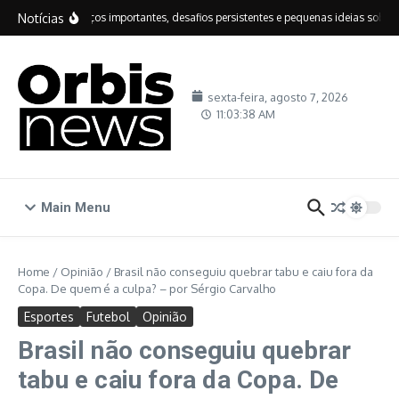
Ir para o conteúdo
Notícias
IDEB: avanços importantes, desafios persistentes e pequenas ideias sobre ed
sexta-feira, agosto 7, 2026
11:03:39 AM
Main Menu
Home
/
Opinião
/
Brasil não conseguiu quebrar tabu e caiu fora da
Copa. De quem é a culpa? – por Sérgio Carvalho
Esportes
Futebol
Opinião
Brasil não conseguiu quebrar
tabu e caiu fora da Copa. De