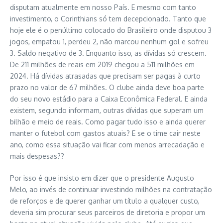
disputam atualmente em nosso País. E mesmo com tanto
investimento, o Corinthians só tem decepcionado. Tanto que
hoje ele é o penúltimo colocado do Brasileiro onde disputou 3
jogos, empatou 1, perdeu 2, não marcou nenhum gol e sofreu
3. Saldo negativo de 3. Enquanto isso, as dívidas só crescem.
De 211 milhões de reais em 2019 chegou a 511 milhões em
2024. Há dívidas atrasadas que precisam ser pagas à curto
prazo no valor de 67 milhões. O clube ainda deve boa parte
do seu novo estádio para a Caixa Econômica Federal. E ainda
existem, segundo informam, outras dívidas que superam um
bilhão e meio de reais. Como pagar tudo isso e ainda querer
manter o futebol com gastos atuais? E se o time cair neste
ano, como essa situação vai ficar com menos arrecadação e
mais despesas??
Por isso é que insisto em dizer que o presidente Augusto
Melo, ao invés de continuar investindo milhões na contratação
de reforços e de querer ganhar um título a qualquer custo,
deveria sim procurar seus parceiros de diretoria e propor um