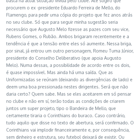
basta na atual situação vivida pelo clube. Até sugiro que
procurem o ex -presidente Eduardo Ferreira de Mello, do
Flamengo, para pedir uma cópia do projeto que fez anos atrás
no seu clube. Só que para seguir minha sugestão seria
necessário que Augusto Melo fizesse as pazes com seu vice,
Rubens Gomes, o Rubão. Ambos brigaram recentemente e a
tendência é que a tensão entre eles só aumente. Nessa briga,
por sinal, já entrou um outro personagem, Romeu Tuma Júnior,
presidente do Conselho Deliberativo (que apoia Augusto
Melo). Numa dessas, a possibilidade de acordo entre os dois,
é quase impossível. Mas ainda há uma saída. Que as
Uniformizadas se reúnam (deixando as divergências de lado) e
deem uma boa pressionada nestes dirigentes. Será que não
daria certo? Quem sabe. Mas se eles aceitarem em só pensar
no clube e não em sí, terão todas as condições de criarem
juntos um super projeto, tipo o Bandeira de Mello, que
certamente tiraria o Corinthians do buraco. Caso contrário,
tudo aquilo que disse no texto de abertura, será confirmado. O
Corinthians vai implodir financeiramente e, por consequência,
sem dinheiro e estrutura, seu futebol deixará de existir. Ou