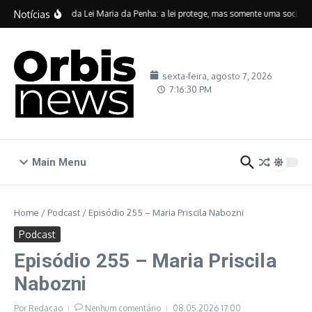
Ir para o conteúdo
Notícias
Vinte anos da Lei Maria da Penha: a lei protege, mas somente uma sociedade
sexta-feira, agosto 7, 2026
7:16:30 PM
Main Menu
Home
/
Podcast
/
Episódio 255 – Maria Priscila Nabozni
Podcast
Episódio 255 – Maria Priscila
Nabozni
Por
Redacao
Nenhum comentário
08.05.2026
17:00