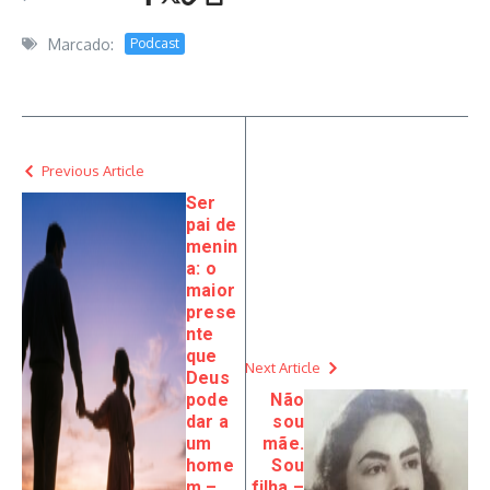
Marcado:
Podcast
Previous Article
Ser
pai de
menin
a: o
maior
prese
nte
que
Next Article
Deus
pode
Não
dar a
sou
um
mãe.
home
Sou
m –
filha –