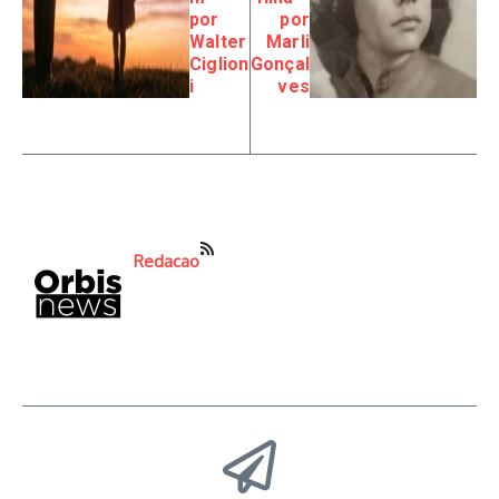
por
por
Walter
Marli
Ciglion
Gonçal
i
ves
Redacao