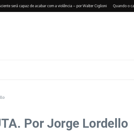
 será capaz de acabar com a violência – por Walter Ciglioni
Quando o caos reo
llo
A. Por Jorge Lordello