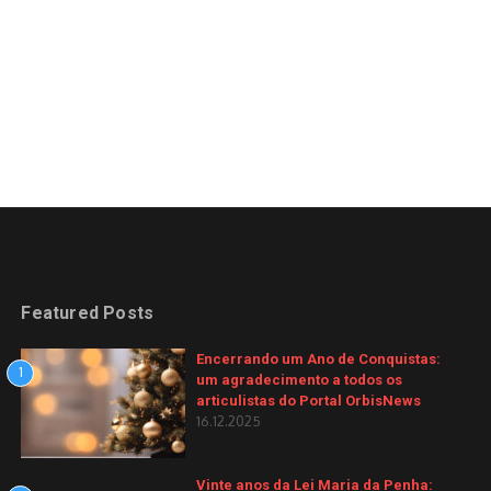
Featured Posts
Encerrando um Ano de Conquistas:
1
um agradecimento a todos os
articulistas do Portal OrbisNews
16.12.2025
Vinte anos da Lei Maria da Penha: