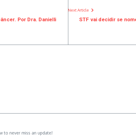
Next Article
cer. Por Dra. Danielli
STF vai decidir se nom
w to never miss an update!