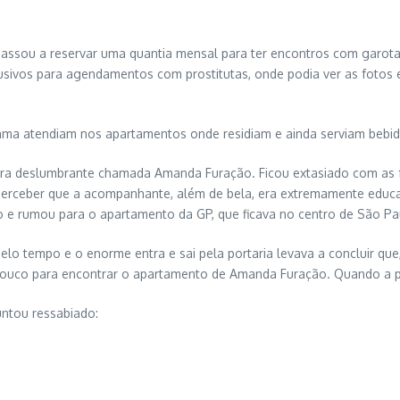
sou a reservar uma quantia mensal para ter encontros com garota
xclusivos para agendamentos com prostitutas, onde podia ver as fot
ama atendiam nos apartamentos onde residiam e ainda serviam bebid
oira deslumbrante chamada Amanda Furação. Ficou extasiado com as f
perceber que a acompanhante, além de bela, era extremamente educa
ho e rumou para o apartamento da GP, que ficava no centro de São P
elo tempo e o enorme entra e sai pela portaria levava a concluir que
pouco para encontrar o apartamento de Amanda Furação. Quando a po
untou ressabiado: