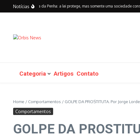
Ir para o conteúdo
Notícias
 anos da Lei Maria da Penha: a lei protege, mas somente uma sociedade consciente
Categoria
Artigos
Contato
Home
/
Comportamentos
/
GOLPE DA PROSTITUTA. Por Jorge Lorde
Comportamentos
GOLPE DA PROSTITUT