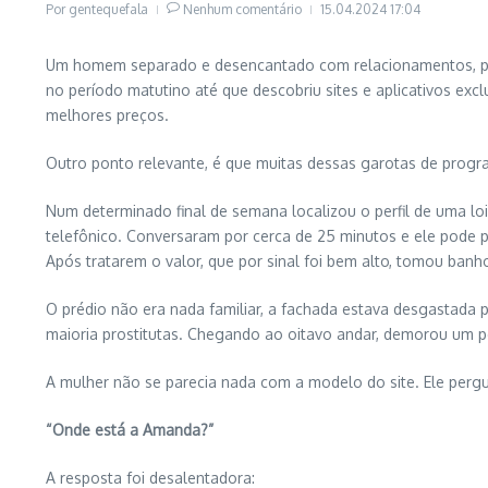
Por
gentequefala
Nenhum comentário
15.04.2024
17:04
Um homem separado e desencantado com relacionamentos, pas
no período matutino até que descobriu sites e aplicativos e
melhores preços.
Outro ponto relevante, é que muitas dessas garotas de progr
Num determinado final de semana localizou o perfil de uma l
telefônico. Conversaram por cerca de 25 minutos e ele pode 
Após tratarem o valor, que por sinal foi bem alto, tomou ban
O prédio não era nada familiar, a fachada estava desgastada p
maioria prostitutas. Chegando ao oitavo andar, demorou um 
A mulher não se parecia nada com a modelo do site. Ele perg
“Onde está a Amanda?”
A resposta foi desalentadora: