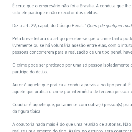
É certo que o empresário não foi a Brasília. A conduta que lhe
sido ele partícipe e não executor dos delitos.
Diz o art. 29, caput, do Código Penal: “
Quem, de qualquer modo,
Pela breve leitura do artigo percebe-se que o crime tanto p
livremente ou se há voluntária adesão entre elas, com o intu
pessoas concorrerem para a realização de um tipo penal, have
O crime pode ser praticado por uma só pessoa isoladamente 
partícipe do delito.
Autor é aquele que pratica a conduta prevista no tipo penal. 
aquele que pratica o crime por intermédio de terceira pessoa,
Coautor é aquele que, juntamente com outra(s) pessoa(s) prat
da figura típica.
A coautoria nada mais é do que uma reunião de autorias. Não
realize um elemento do tipo. Assim, no estupro, será coautor