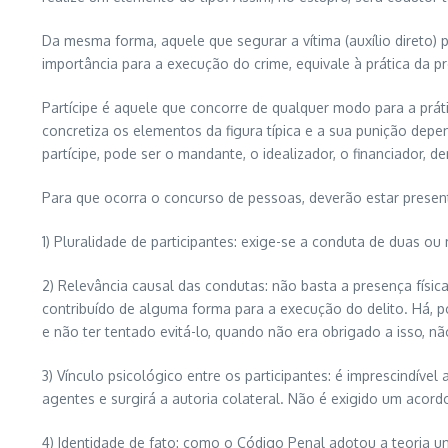
Da mesma forma, aquele que segurar a vítima (auxílio direto) p
importância para a execução do crime, equivale à prática da pr
Partícipe é aquele que concorre de qualquer modo para a práti
concretiza os elementos da figura típica e a sua punição depen
partícipe, pode ser o mandante, o idealizador, o financiador, 
Para que ocorra o concurso de pessoas, deverão estar present
1) Pluralidade de participantes: exige-se a conduta de duas ou
2) Relevância causal das condutas: não basta a presença físi
contribuído de alguma forma para a execução do delito. Há, po
e não ter tentado evitá-lo, quando não era obrigado a isso,
3) Vínculo psicológico entre os participantes: é imprescindív
agentes e surgirá a autoria colateral. Não é exigido um acord
4) Identidade de fato: como o Código Penal adotou a teoria 