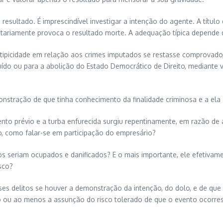
ao resultado. É imprescindível investigar a intenção do agente. A tít
ntariamente provoca o resultado morte. A adequação típica depende 
ipicidade em relação aos crimes imputados se restasse comprovado, 
uído ou para a abolição do Estado Democrático de Direito, mediante 
onstração de que tinha conhecimento da finalidade criminosa e a ela
to prévio e a turba enfurecida surgiu repentinamente, em razão de 
do, como falar-se em participação do empresário?
ios seriam ocupados e danificados? E o mais importante, ele efetiva
sco?
es delitos se houver a demonstração da intenção, do dolo, e de que a
ão ou ao menos a assunção do risco tolerado de que o evento ocorre