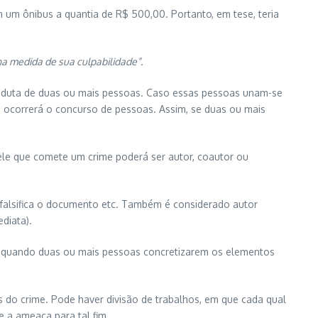
em um ônibus a quantia de R$ 500,00. Portanto, em tese, teria
na medida de sua culpabilidade”.
conduta de duas ou mais pessoas. Caso essas pessoas unam-se
, ocorrerá o concurso de pessoas. Assim, se duas ou mais
le que comete um crime poderá ser autor, coautor ou
, falsifica o documento etc. Também é considerado autor
diata).
ria quando duas ou mais pessoas concretizarem os elementos
do crime. Pode haver divisão de trabalhos, em que cada qual
 a ameaça para tal fim.