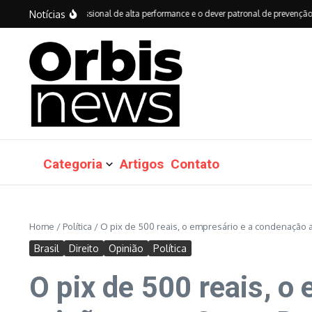
Ir para o conteúdo
Notícias
mental do profissional de alta performance e o dever patronal de prevenção após
Categoria
Artigos
Contato
Home
/
Política
/
O pix de 500 reais, o empresário e a condenação a
Brasil
Direito
Opinião
Política
O pix de 500 reais, o