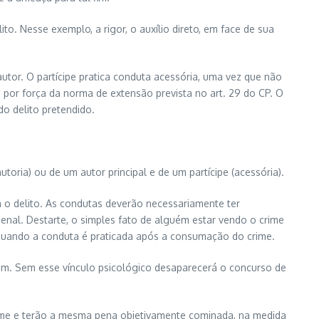
to. Nesse exemplo, a rigor, o auxílio direto, em face de sua
autor. O partícipe pratica conduta acessória, uma vez que não
do por força da norma de extensão prevista no art. 29 do CP. O
do delito pretendido.
toria) ou de um autor principal e de um partícipe (acessória).
a o delito. As condutas deverão necessariamente ter
Penal. Destarte, o simples fato de alguém estar vendo o crime
 quando a conduta é praticada após a consumação do crime.
omum. Sem esse vínculo psicológico desaparecerá o concurso de
crime e terão a mesma pena objetivamente cominada, na medida