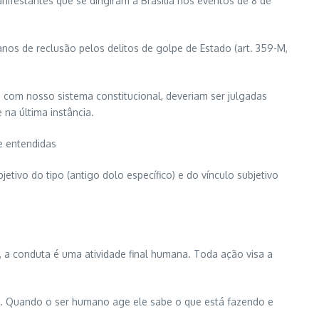
ifestantes que se dirigiram a Brasília nos eventos de 8 de
nos de reclusão pelos delitos de golpe de Estado (art. 359-M,
o com nosso sistema constitucional, deveriam ser julgadas
 na última instância.
e entendidas
tivo do tipo (antigo dolo específico) e do vínculo subjetivo
a, a conduta é uma atividade final humana. Toda ação visa a
e. Quando o ser humano age ele sabe o que está fazendo e