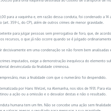
$ 500,00 para uma vaquinha destinada ao custeio de transporte de man
00 para a vaquinha e, em razão dessa conduta, foi condenado a 14 a
o (art. 359-L, do CP), além de outros crimes de menor gravidade.
petente para julgar pessoas sem prerrogativa de foro, que, de acord
sos recursos, o que já não ocorre quando se é julgado ordinariamente
luir decisivamente em uma condenação se não forem bem analisadas 
crimes imputados, exige a demonstração inequívoca do elemento subje
erial desvinculada da finalidade criminosa.
 empresário, mas a finalidade com que o numerário foi despendido.
sistematizada por Hans Welzel, na Alemanha, nos idos de 1931. Para el
tinou a ação ou a omissão e o desvalor destas e não o resultado.
 conduta humana tem um fim. Não se concebe uma ação sem finalidad
r e valorar apenas o resultado para mensurar a sua gravidade.