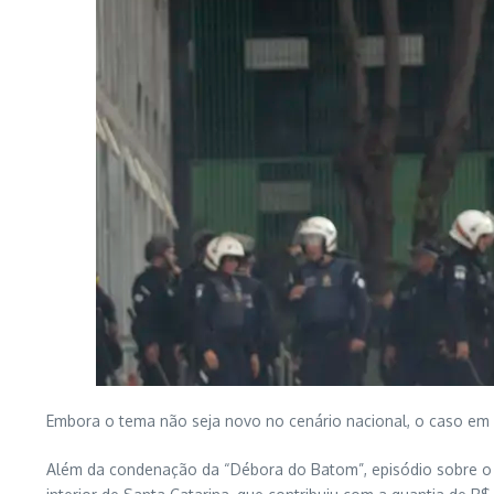
Embora o tema não seja novo no cenário nacional, o caso em a
Além da condenação da “Débora do Batom”, episódio sobre o q