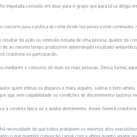
 foi imputada consistiu em doar para o grupo que para lá se dirigiu 
 concorre para a prática do crime incide nas penas a este cominadas, 
ode resultar da ação ou omissão isolada de uma pessoa, quanto da 
ito de ao mesmo tempo produzirem determinado resultado antijurídico
rá coautoria ou participação.
ou mediante o concurso de duas ou mais pessoas. Dessa forma, aque
É autor quem efetua os disparos e mata alguém, subtrai o bem alheio
 que age sem culpabilidade ou condições de discernimento (autoria me
ica a conduta típica ou a auxilia diretamente. Assim, haverá coauto
 há necessidade de que todos pratiquem os mesmos atos executórios 
 tanto o que mantém conjunção carnal com a vítima quanto aquele que