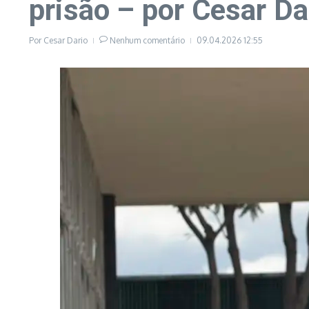
prisão – por Cesar Da
Por
Cesar Dario
Nenhum comentário
09.04.2026
12:55