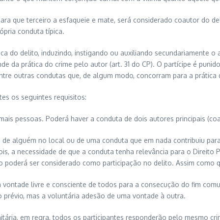
ara que terceiro a esfaqueie e mate, será considerado coautor do deli
ópria conduta típica.
ca do delito, induzindo, instigando ou auxiliando secundariamente o 
de da prática do crime pelo autor (art. 31 do CP). O partícipe é puni
dentre outras condutas que, de algum modo, concorram para a prática 
es os seguintes requisitos:
 mais pessoas. Poderá haver a conduta de dois autores principais (coau
ca de alguém no local ou de uma conduta que em nada contribuiu par
is, a necessidade de que a conduta tenha relevância para o Direito 
 não poderá ser considerado como participação no delito. Assim como
el a vontade livre e consciente de todos para a consecução do fim c
o prévio, mas a voluntária adesão de uma vontade à outra.
unitária, em regra, todos os participantes responderão pelo mesmo 