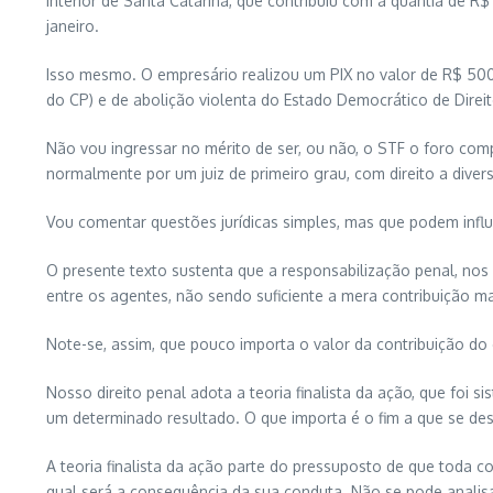
interior de Santa Catarina, que contribuiu com a quantia de R
janeiro.
Isso mesmo. O empresário realizou um PIX no valor de R$ 500,
do CP) e de abolição violenta do Estado Democrático de Direit
Não vou ingressar no mérito de ser, ou não, o STF o foro com
normalmente por um juiz de primeiro grau, com direito a diver
Vou comentar questões jurídicas simples, mas que podem inf
O presente texto sustenta que a responsabilização penal, nos 
entre os agentes, não sendo suficiente a mera contribuição mat
Note-se, assim, que pouco importa o valor da contribuição do
Nosso direito penal adota a teoria finalista da ação, que foi 
um determinado resultado. O que importa é o fim a que se des
A teoria finalista da ação parte do pressuposto de que toda
qual será a consequência da sua conduta. Não se pode analisa