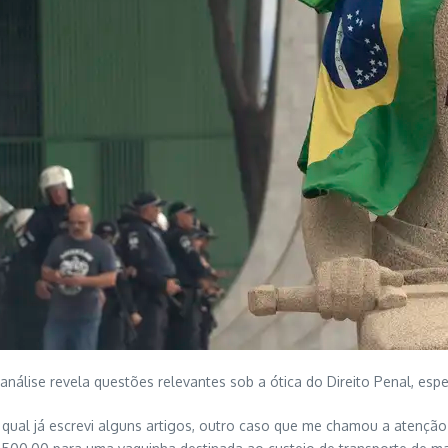
nálise revela questões relevantes sob a ótica do Direito Penal, es
ual já escrevi alguns artigos, outro caso que me chamou a atenção