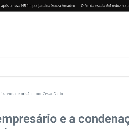
 a nova NR-1 – por Janaina Souza Amadeu
O fim da escala 6×1 reduz horas, mas 
 14 anos de prisão – por Cesar Dario
 empresário e a condena