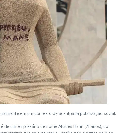
pecialmente em um contexto de acentuada polarização social.
 é de um empresário de nome Alcides Hahn (71 anos), do