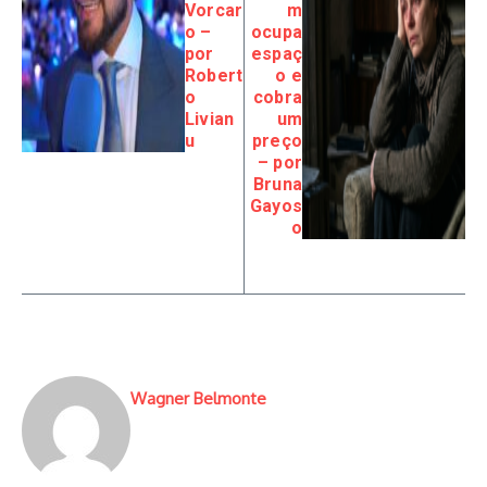
Vorcar
m
o –
ocupa
por
espaç
Robert
o e
o
cobra
Livian
um
u
preço
– por
Bruna
Gayos
o
Wagner Belmonte