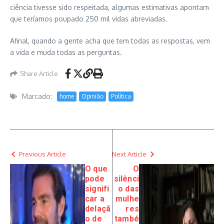
ciência tivesse sido respeitada, algumas estimativas apontam
que teríamos poupado 250 mil vidas abreviadas.
Afinal, quando a gente acha que tem todas as respostas, vem
a vida e muda todas as perguntas.
Share Article
Marcado:
home
Opinião
Política
Previous Article
Next Article
O que
O
pode
silênci
signifi
o das
car a
mulhe
delaçã
res
o de
també