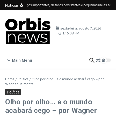
Ir para o conteúdo
Notícias
IDEB: avanços importantes, desafios persistentes e pequenas ideias sobre e
sexta-feira, agosto 7, 2026
1:45:08 PM
Main Menu
Home
/
Política
/
Olho por olho… e o mundo acabará cego – por
Wagner Belmonte
Política
Olho por olho… e o mundo
acabará cego – por Wagner