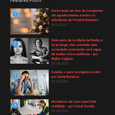
Featured Posts
Encerrando um Ano de Conquistas:
1
um agradecimento a todos os
articulistas do Portal OrbisNews
16.12.2025
Vinte anos da Lei Maria da Penha: a
2
lei protege, mas somente uma
sociedade consciente será capaz
de acabar com a violência – por
Walter Ciglioni
07.08.2026
Quando o caos reorganiza a vida –
3
por Suely Buriasco
07.08.2026
Moradores de rua é uma triste
4
realidade – por Cesar Romão
07.08.2026