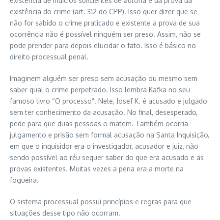
existência de indícios suficientes de autoria e da prova da
existência do crime (art. 312 do CPP). Isso quer dizer que se
não for sabido o crime praticado e existente a prova de sua
ocorrência não é possível ninguém ser preso. Assim, não se
pode prender para depois elucidar o fato. Isso é básico no
direito processual penal.
Imaginem alguém ser preso sem acusação ou mesmo sem
saber qual o crime perpetrado. Isso lembra Kafka no seu
famoso livro “O processo”. Nele, Josef K. é acusado e julgado
sem ter conhecimento da acusação. No final, desesperado,
pede para que duas pessoas o matem. Também ocorria
julgamento e prisão sem formal acusação na Santa Inquisição,
em que o inquisidor era o investigador, acusador e juiz, não
sendo possível ao réu sequer saber do que era acusado e as
provas existentes. Muitas vezes a pena era a morte na
fogueira.
O sistema processual possui princípios e regras para que
situações desse tipo não ocorram.