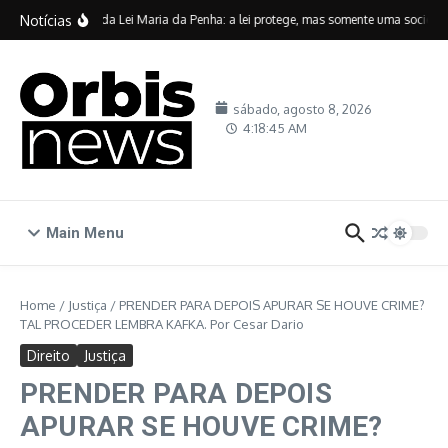
Ir para o conteúdo
Notícias
Vinte anos da Lei Maria da Penha: a lei protege, mas somente uma sociedade
sábado, agosto 8, 2026
4:18:46 AM
Main Menu
Home
/
Justiça
/
PRENDER PARA DEPOIS APURAR SE HOUVE CRIME?
TAL PROCEDER LEMBRA KAFKA. Por Cesar Dario
Direito
Justiça
PRENDER PARA DEPOIS
APURAR SE HOUVE CRIME?