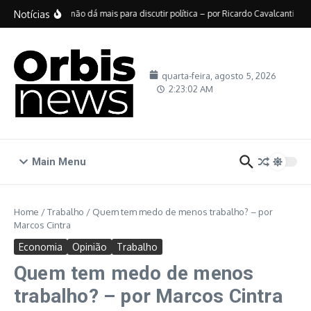
Ir para o conteúdo
Notícias
No Brasil, não dá mais para discutir política – por Ricardo Cavalcanti
De
quarta-feira, agosto 5, 2026
2:23:03 AM
Main Menu
Home
/
Trabalho
/
Quem tem medo de menos trabalho? – por
Marcos Cintra
Economia
Opinião
Trabalho
Quem tem medo de menos
trabalho? – por Marcos Cintra