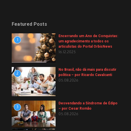
Featured Posts
Encerrando um Ano de Conquistas:
1
um agradecimento a todos os
articulistas do Portal OrbisNews
16.12.2025
No Brasil, não dá mais para discutir
2
política – por Ricardo Cavalcanti
05.08.2026
Desvendando a Síndrome de Édipo
3
– por Cesar Romão
05.08.2026