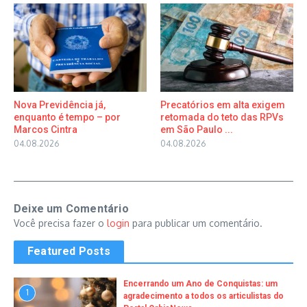
Nova Previdência já,
Precatórios em alta exigem
enquanto é tempo – por
retomada do teto das RPVs
Marcos Cintra
em São Paulo ...
04.08.2026
04.08.2026
Deixe um Comentário
Você precisa fazer o
login
para publicar um comentário.
Featured Posts
Encerrando um Ano de Conquistas: um
1
agradecimento a todos os articulistas do