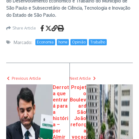
do Desenvolvimento Econômico e Trabalho do Município de
São Paulo e Subsecretário de Ciência, Tecnologia e Inovação
do Estado de São Paulo.
Share Article
Marcado:
Economia
home
Opinião
Trabalho
Previous Article
Next Article
Derrot
Projet
a que
o
entrar
Boulev
á para
ard
a
São
históri
João
a –
reforç
por
a
Almir
vocaç