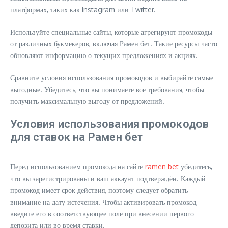
платформах, таких как Instagram или Twitter.
Используйте специальные сайты, которые агрегируют промокоды
от различных букмекеров, включая Рамен бет. Такие ресурсы часто
обновляют информацию о текущих предложениях и акциях.
Сравните условия использования промокодов и выбирайте самые
выгодные. Убедитесь, что вы понимаете все требования, чтобы
получить максимальную выгоду от предложений.
Условия использования промокодов
для ставок на Рамен бет
Перед использованием промокода на сайте
ramen bet
убедитесь,
что вы зарегистрированы и ваш аккаунт подтверждён. Каждый
промокод имеет срок действия, поэтому следует обратить
внимание на дату истечения. Чтобы активировать промокод,
введите его в соответствующее поле при внесении первого
депозита или во время ставки.