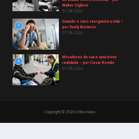
Walter Ciglioni
07.08.2026
Quando o caos reorganiza a vida –
3
por Suely Buriasco
07.08.2026
Moradores de rua é uma triste
4
realidade – por Cesar Romão
07.08.2026
Copyright © 2026 Orbis News