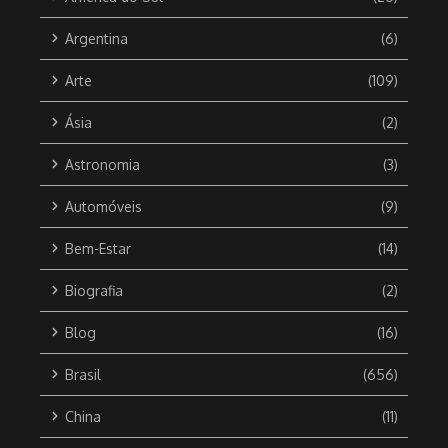
Argentina
(6)
Arte
(109)
Ásia
(2)
Astronomia
(3)
Automóveis
(9)
Bem-Estar
(14)
Biografia
(2)
Blog
(16)
Brasil
(656)
China
(11)