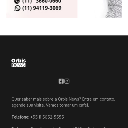
Quer saber mais sobre a Orbis News? Entre em contato,
agende sua visita. Vamos tomar um café!.
Telefone:
+55 11 5052-5555