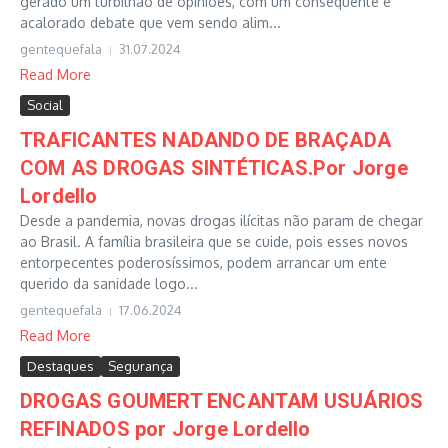
gerado um turbilhão de opiniões, com um consequente e
acalorado debate que vem sendo alim...
gentequefala
31.07.2024
Read More
Social
TRAFICANTES NADANDO DE BRAÇADA
COM AS DROGAS SINTÉTICAS.Por Jorge
Lordello
Desde a pandemia, novas drogas ilícitas não param de chegar
ao Brasil. A família brasileira que se cuide, pois esses novos
entorpecentes poderosíssimos, podem arrancar um ente
querido da sanidade logo...
gentequefala
17.06.2024
Read More
Destaques
Segurança
DROGAS GOUMERT ENCANTAM USUÁRIOS
REFINADOS por Jorge Lordello