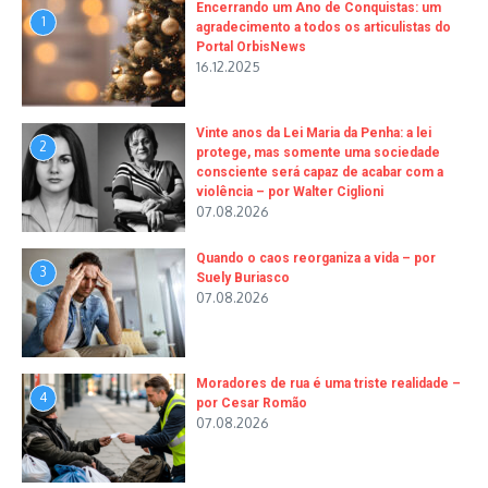
Encerrando um Ano de Conquistas: um
1
agradecimento a todos os articulistas do
Portal OrbisNews
16.12.2025
Vinte anos da Lei Maria da Penha: a lei
2
protege, mas somente uma sociedade
consciente será capaz de acabar com a
violência – por Walter Ciglioni
07.08.2026
Quando o caos reorganiza a vida – por
3
Suely Buriasco
07.08.2026
Moradores de rua é uma triste realidade –
4
por Cesar Romão
07.08.2026