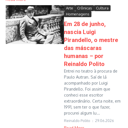
Arte
Crônicas
Cultura
Homenagens
Em 28 de junho,
nascia Luigi
Pirandello, o mestre
das máscaras
humanas – por
Reinaldo Polito
Entrei no teatro à procura de
Paulo Autran. Saí de lá
acompanhado por Luigi
Pirandello. Foi assim que
conheci esse escritor
extraordinário. Certa noite, em
1991, sem ter o que fazer,
procurei algum lu...
Reinaldo Polito
29.06.2026
Read More