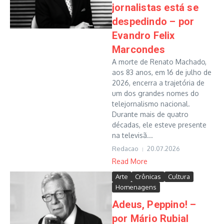
jornalistas está se
despedindo – por
Evandro Felix
Marcondes
A morte de Renato Machado,
aos 83 anos, em 16 de julho de
2026, encerra a trajetória de
um dos grandes nomes do
telejornalismo nacional.
Durante mais de quatro
décadas, ele esteve presente
na televisã...
Redacao
20.07.2026
Read More
Arte
Crônicas
Cultura
Homenagens
Adeus, Peppino! –
por Mário Rubial