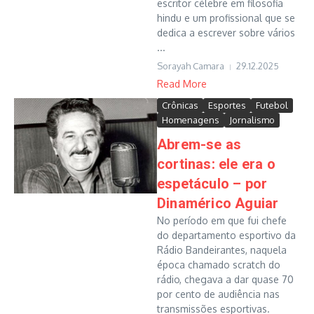
escritor célebre em filosofia
hindu e um profissional que se
dedica a escrever sobre vários
...
Sorayah Camara
29.12.2025
Read More
Crônicas
Esportes
Futebol
Homenagens
Jornalismo
Abrem-se as
cortinas: ele era o
espetáculo – por
Dinamérico Aguiar
No período em que fui chefe
do departamento esportivo da
Rádio Bandeirantes, naquela
época chamado scratch do
rádio, chegava a dar quase 70
por cento de audiência nas
transmissões esportivas.