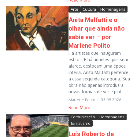
Arte
Cultura
Homenagens
Anita Malfatti e o
olhar que ainda não
sabia ver – por
Marlene Polito
Há artistas que inauguram
estilos. E há aqueles que, sem
alarde, deslocam uma época
inteira. Anita Malfatti pertence
a essa segunda categoria. Sua
obra não apenas introduziu
novas formas de ver e pint...
Marlene Polito
05.05.2026
Read More
Comunicação
Homenagens
Jornalismo
Luís Roberto de