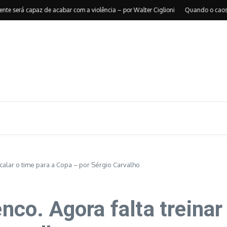
erá capaz de acabar com a violência – por Walter Ciglioni
Quando o caos reorga
escalar o time para a Copa – por Sérgio Carvalho
enco. Agora falta treinar