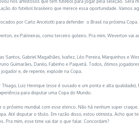
vou nos amistosos que tem futebol para jogar pela seleção. Será ma
elação do futebol brasileiro que merece essa oportunidade. Vamos a
vocados por Carlo Ancelotti para defender o Brasil na próxima Copa.
everton, ex-Palmeiras, como terceiro goleiro. Pra mim, Weverton vai a
as Santos, Gabriel Magalhães, Ivañez, Léo Pereira, Marquinhos e Wes
runo Guimarães, Danilo, Fabinho e Paquetá. Todos, ótimos jogadore
 jogador e, de repente, explode na Copa.
or Thiago, Luiz Henrique (esse é ousado e um ponta e alta qualidade)
experiência para disputar uma Copa do Mundo.
tar o próximo mundial com esse elenco. Não há nenhum super craqu
opa. Até disputar o título. Em razão disso, estou otimista. Acho que
s. Pra mim, esse time vai dar o que falar. Concordam?