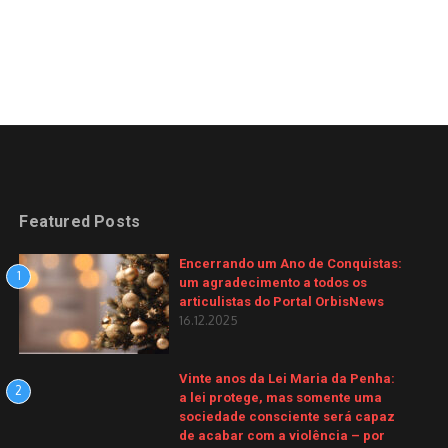
Featured Posts
Encerrando um Ano de Conquistas:
1
um agradecimento a todos os
articulistas do Portal OrbisNews
16.12.2025
Vinte anos da Lei Maria da Penha:
2
a lei protege, mas somente uma
sociedade consciente será capaz
de acabar com a violência – por