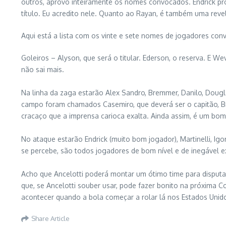
outros, aprovo inteiramente os nomes convocados. Endrick pro
título. Eu acredito nele. Quanto ao Rayan, é também uma rev
Aqui está a lista com os vinte e sete nomes de jogadores con
Goleiros – Alyson, que será o titular. Ederson, o reserva. E W
não sai mais.
Na linha da zaga estarão Alex Sandro, Bremmer, Danilo, Dougl
campo foram chamados Casemiro, que deverá ser o capitão, B
cracaço que a imprensa carioca exalta. Ainda assim, é um bom
No ataque estarão Endrick (muito bom jogador), Martinelli, Ig
se percebe, são todos jogadores de bom nível e de inegável 
Acho que Ancelotti poderá montar um ótimo time para dispu
que, se Ancelotti souber usar, pode fazer bonito na próxima C
acontecer quando a bola começar a rolar lá nos Estados Unido
Share Article