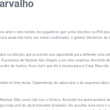
Carvalho
m os vinte e sete nomes dos jogadores que serão inscritos na FIFA p
ra ainda não tinha seu nome confirmado), o goleiro Weverton, do G
dados na seleção, que provaram sua capacidade para defender uma se
 A presença de Neymar não chegou a ser uma surpresa. Ancelotti dem
a dez do Santos, ficou claro que ele o levaria para a Copa. Mas não 
da no time titular. Dependendo do adversário e do esquema tático a s
 Neymar. Mas como não sou o técnico. Ancelotti era quem poderia de
lpa toda será do atual treinador brasileiro. Ele assumiu esse risco e 