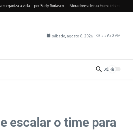
niza a vida – por Suely Buriasco
Moradores de rua é uma triste realidade – 
3:39:21 AM
sábado, agosto 8, 2026
 e escalar o time para