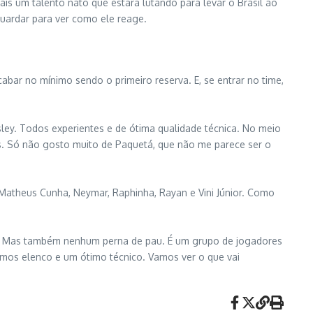
is um talento nato que estará lutando para levar o Brasil ao
guardar para ver como ele reage.
cabar no mínimo sendo o primeiro reserva. E, se entrar no time,
ley. Todos experientes e de ótima qualidade técnica. No meio
s. Só não gosto muito de Paquetá, que não me parece ser o
, Matheus Cunha, Neymar, Raphinha, Rayan e Vini Júnior. Como
e. Mas também nenhum perna de pau. É um grupo de jogadores
 temos elenco e um ótimo técnico. Vamos ver o que vai