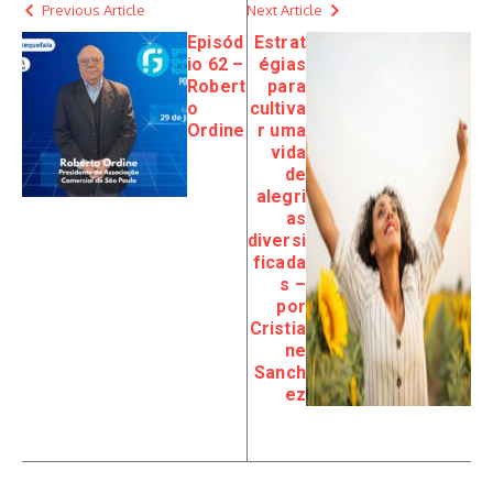
Previous Article
Next Article
Episód
Estrat
io 62 –
égias
Robert
para
o
cultiva
Ordine
r uma
vida
de
alegri
as
diversi
ficada
s –
por
Cristia
ne
Sanch
ez