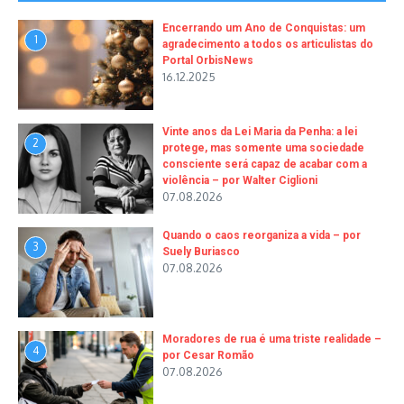
Encerrando um Ano de Conquistas: um
1
agradecimento a todos os articulistas do
Portal OrbisNews
16.12.2025
Vinte anos da Lei Maria da Penha: a lei
2
protege, mas somente uma sociedade
consciente será capaz de acabar com a
violência – por Walter Ciglioni
07.08.2026
Quando o caos reorganiza a vida – por
3
Suely Buriasco
07.08.2026
Moradores de rua é uma triste realidade –
4
por Cesar Romão
07.08.2026