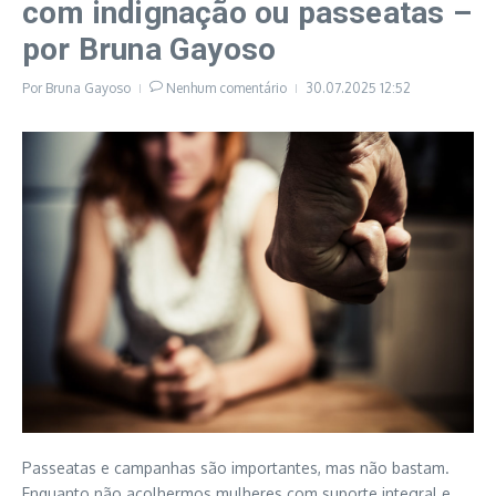
com indignação ou passeatas –
por Bruna Gayoso
Por
Bruna Gayoso
Nenhum comentário
30.07.2025
12:52
Passeatas e campanhas são importantes, mas não bastam.
Enquanto não acolhermos mulheres com suporte integral e