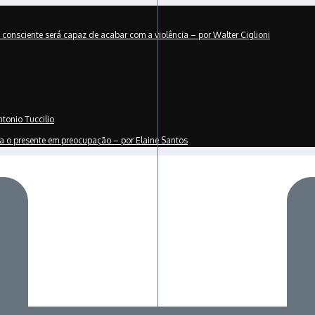
consciente será capaz de acabar com a violência – por Walter Ciglioni
tonio Tuccilio
 o presente em preocupação – por Elaine Santos