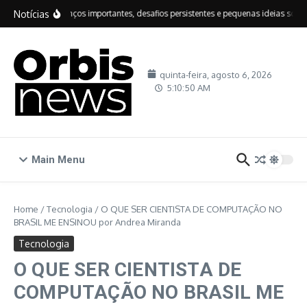
Ir para o conteúdo
Notícias
IDEB: avanços importantes, desafios persistentes e pequenas ideias sobre 
quinta-feira, agosto 6, 2026
5:10:51 AM
Main Menu
Home
/
Tecnologia
/
O QUE SER CIENTISTA DE COMPUTAÇÃO NO
BRASIL ME ENSINOU por Andrea Miranda
Tecnologia
O QUE SER CIENTISTA DE
COMPUTAÇÃO NO BRASIL ME