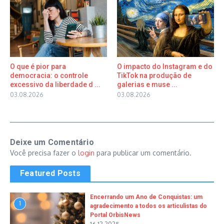
O que é pior para
O impacto do Instagram e do
democracia: o controle
TikTok na produção de
excessivo da liberdade d ...
galerias e muse ...
03.08.2026
03.08.2026
Deixe um Comentário
Você precisa fazer o
login
para publicar um comentário.
Featured Posts
Encerrando um Ano de Conquistas: um
1
agradecimento a todos os articulistas do
Portal OrbisNews