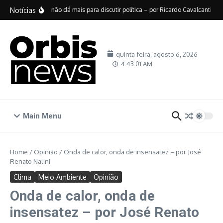
Ir para o conteúdo
Notícias
No Brasil, não dá mais para discutir política – por Ricardo Cavalcanti
De
quinta-feira, agosto 6, 2026
4:43:01 AM
Main Menu
Home
/
Opinião
/
Onda de calor, onda de insensatez – por José
Renato Nalini
Clima
Meio Ambiente
Opinião
Onda de calor, onda de
insensatez – por José Renato