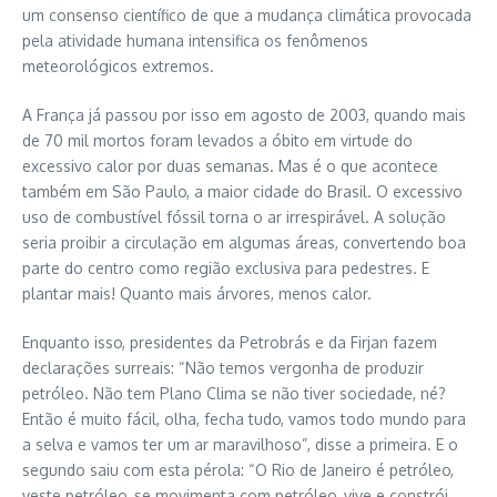
um consenso científico de que a mudança climática provocada
pela atividade humana intensifica os fenômenos
meteorológicos extremos.
A França já passou por isso em agosto de 2003, quando mais
de 70 mil mortos foram levados a óbito em virtude do
excessivo calor por duas semanas. Mas é o que acontece
também em São Paulo, a maior cidade do Brasil. O excessivo
uso de combustível fóssil torna o ar irrespirável. A solução
seria proibir a circulação em algumas áreas, convertendo boa
parte do centro como região exclusiva para pedestres. E
plantar mais! Quanto mais árvores, menos calor.
Enquanto isso, presidentes da Petrobrás e da Firjan fazem
declarações surreais: “Não temos vergonha de produzir
petróleo. Não tem Plano Clima se não tiver sociedade, né?
Então é muito fácil, olha, fecha tudo, vamos todo mundo para
a selva e vamos ter um ar maravilhoso”, disse a primeira. E o
segundo saiu com esta pérola: “O Rio de Janeiro é petróleo,
veste petróleo, se movimenta com petróleo, vive e constrói