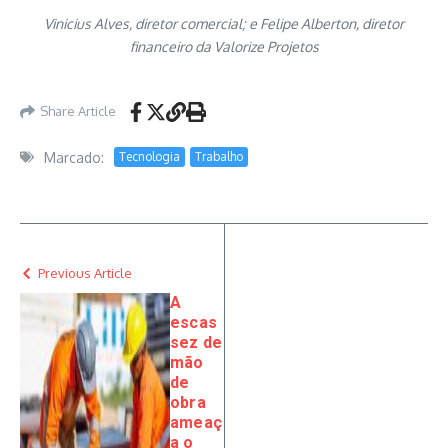
Vinicius Alves, diretor comercial; e Felipe Alberton, diretor
financeiro da Valorize Projetos
Share Article
Marcado:
Tecnologia
Trabalho
Previous Article
A
escas
sez de
mão
de
obra
ameaç
a o