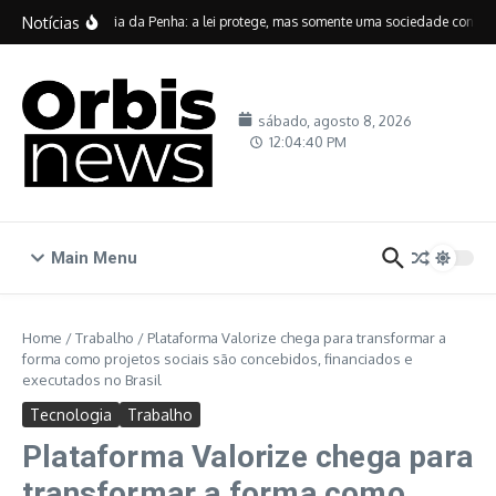
Ir para o conteúdo
Notícias
 anos da Lei Maria da Penha: a lei protege, mas somente uma sociedade consciente
sábado, agosto 8, 2026
12:04:41 PM
Main Menu
Home
/
Trabalho
/
Plataforma Valorize chega para transformar a
forma como projetos sociais são concebidos, financiados e
executados no Brasil
Tecnologia
Trabalho
Plataforma Valorize chega para
transformar a forma como