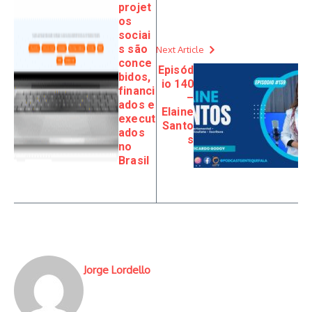
projet
os
sociai
s são
Next Article
conce
Episód
bidos,
io 140
financi
–
ados e
Elaine
execut
Santo
ados
s
no
Brasil
Jorge Lordello