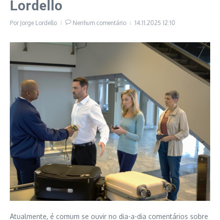
Lordello
Por
Jorge Lordello
Nenhum comentário
14.11.2025
12:10
Atualmente, é comum se ouvir no dia-a-dia comentários sobre