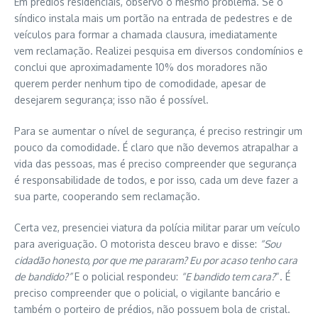
Em prédios residenciais, observo o mesmo problema. Se o
síndico instala mais um portão na entrada de pedestres e de
veículos para formar a chamada clausura, imediatamente
vem reclamação. Realizei pesquisa em diversos condomínios e
conclui que aproximadamente 10% dos moradores não
querem perder nenhum tipo de comodidade, apesar de
desejarem segurança; isso não é possível.
Para se aumentar o nível de segurança, é preciso restringir um
pouco da comodidade. É claro que não devemos atrapalhar a
vida das pessoas, mas é preciso compreender que segurança
é responsabilidade de todos, e por isso, cada um deve fazer a
sua parte, cooperando sem reclamação.
Certa vez, presenciei viatura da polícia militar parar um veículo
para averiguação. O motorista desceu bravo e disse:
“Sou
cidadão honesto, por que me pararam? Eu por acaso tenho cara
de bandido?”
E o policial respondeu:
“E bandido tem cara?
“. É
preciso compreender que o policial, o vigilante bancário e
também o porteiro de prédios, não possuem bola de cristal.