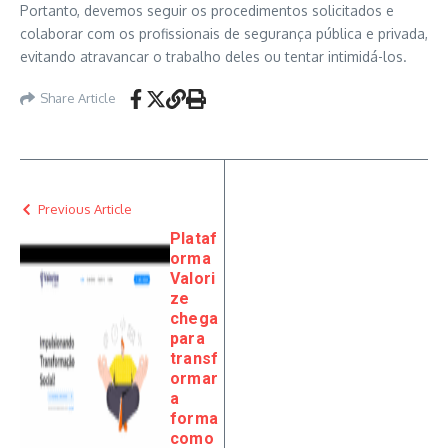
Portanto, devemos seguir os procedimentos solicitados e
colaborar com os profissionais de segurança pública e privada,
evitando atravancar o trabalho deles ou tentar intimidá-los.
Share Article
Previous Article
Plataf
orma
Valori
ze
chega
para
transf
ormar
a
forma
como