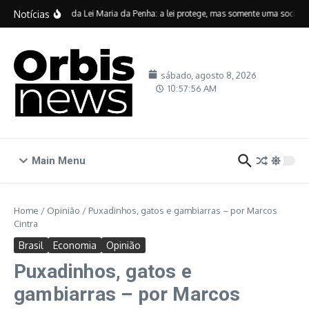
Ir para o conteúdo
Notícias
Vinte anos da Lei Maria da Penha: a lei protege, mas somente uma sociedade
sábado, agosto 8, 2026
10:57:57 AM
Main Menu
Home
/
Opinião
/
Puxadinhos, gatos e gambiarras – por Marcos
Cintra
Brasil
Economia
Opinião
Puxadinhos, gatos e
gambiarras – por Marcos