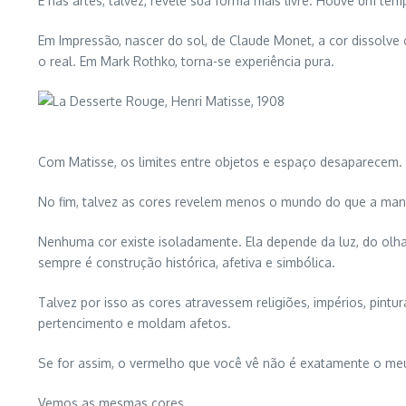
E nas artes, talvez, revele sua forma mais livre. Houve um t
Em Impressão, nascer do sol, de Claude Monet, a cor dissolve 
o real. Em Mark Rothko, torna-se experiência pura.
Com Matisse, os limites entre objetos e espaço desaparecem. 
No fim, talvez as cores revelem menos o mundo do que a man
Nenhuma cor existe isoladamente. Ela depende da luz, do olha
sempre é construção histórica, afetiva e simbólica.
Talvez por isso as cores atravessem religiões, impérios, pin
pertencimento e moldam afetos.
Se for assim, o vermelho que você vê não é exatamente o me
Vemos as mesmas cores.