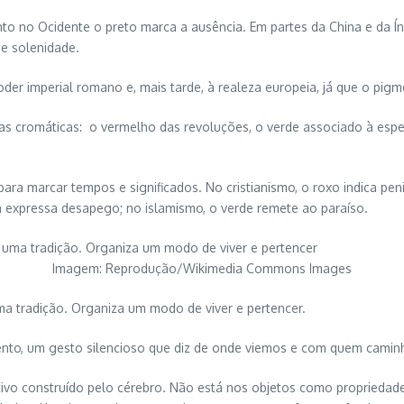
o no Ocidente o preto marca a ausência. Em partes da China e da Í
 e solenidade.
er imperial romano e, mais tarde, à realeza europeia, já que o pigme
s cromáticas: o vermelho das revoluções, o verde associado à espera
 para marcar tempos e significados. No cristianismo, o roxo indica pen
ja expressa desapego; no islamismo, o verde remete ao paraíso.
Imagem: Reprodução/Wikimedia Commons Images
ma tradição. Organiza um modo de viver e pertencer.
mento, um gesto silencioso que diz de onde viemos e com quem cami
vo construído pelo cérebro. Não está nos objetos como propriedade fix