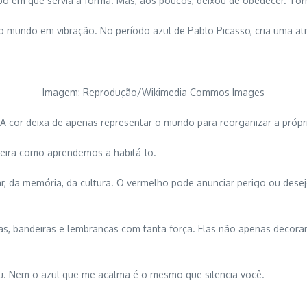
empo em que servia à forma. Mas, aos poucos, deixou de obedecer. To
o mundo em vibração. No período azul de Pablo Picasso, cria uma atm
Imagem: Reprodução/Wikimedia Commos Images
A cor deixa de apenas representar o mundo para reorganizar a própri
eira como aprendemos a habitá-lo.
r, da memória, da cultura. O vermelho pode anunciar perigo ou desej
turas, bandeiras e lembranças com tanta força. Elas não apenas dec
u. Nem o azul que me acalma é o mesmo que silencia você.