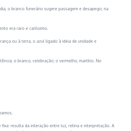
ndia, o branco funerário sugere passagem e desapego; na
nto era raro e caríssimo.
nça ou à terra, o azul ligado à ideia de unidade e
itência; o branco, celebração; o vermelho, martírio. No
nhamos.
a: resulta da interação entre luz, retina e interpretação. A