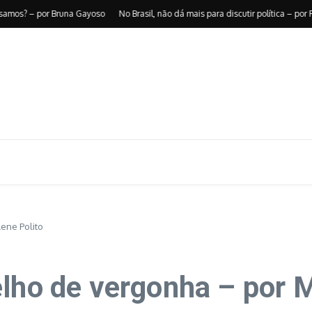
os? – por Bruna Gayoso
No Brasil, não dá mais para discutir política – por Rica
ene Polito
elho de vergonha – por M