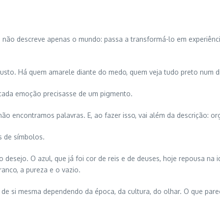
 já não descreve apenas o mundo: passa a transformá-lo em experiênci
susto. Há quem amarele diante do medo, quem veja tudo preto num d
 cada emoção precisasse de um pigmento.
o encontramos palavras. E, ao fazer isso, vai além da descrição: org
s de símbolos.
 desejo. O azul, que já foi cor de reis e de deuses, hoje repousa na
ranco, a pureza e o vazio.
o de si mesma dependendo da época, da cultura, do olhar. O que parec