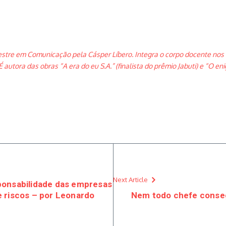
tre em Comunicação pela Cásper Líbero. Integra o corpo docente nos 
tora das obras “A era do eu S.A.” (finalista do prêmio Jabuti) e “O en
Next Article
ponsabilidade das empresas
 riscos – por Leonardo
Nem todo chefe conseg