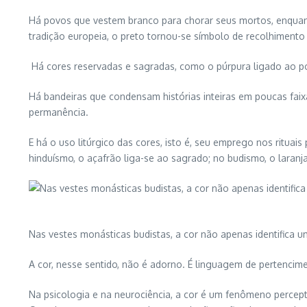
Há povos que vestem branco para chorar seus mortos, enquant
tradição europeia, o preto tornou-se símbolo de recolhimento
Há cores reservadas e sagradas, como o púrpura ligado ao pod
Há bandeiras que condensam histórias inteiras em poucas faixa
permanência.
E há o uso litúrgico das cores, isto é, seu emprego nos rituais
hinduísmo, o açafrão liga-se ao sagrado; no budismo, o laran
Nas vestes monásticas budistas, a cor não apenas identifica u
A cor, nesse sentido, não é adorno. É linguagem de pertenci
Na psicologia e na neurociência, a cor é um fenômeno percepti