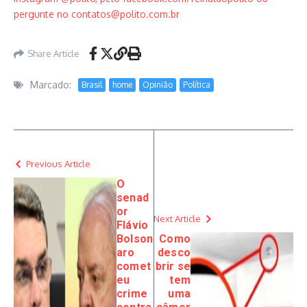
pergunte no contatos@polito.com.br
Share Article
Marcado:
Brasil
home
Opinião
Política
Previous Article
O
senad
or
Next Article
Flávio
Bolson
Como
aro
desco
comet
brir se
eu
tem
crime
uma