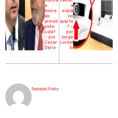
contra
câmer
a
a
honra
espiã
do
no
presid
quarto
ente
? –
Lula?
por
– por
Jorge
Cesar
Lordel
Dario
lo
Reinaldo Polito