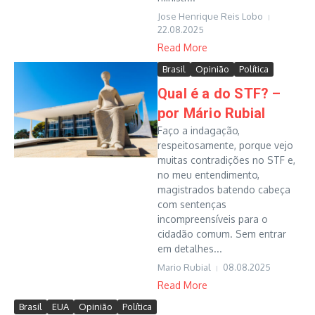
Jose Henrique Reis Lobo
22.08.2025
Read More
Brasil
Opinião
Política
Qual é a do STF? –
por Mário Rubial
Faço a indagação,
respeitosamente, porque vejo
muitas contradições no STF e,
no meu entendimento,
magistrados batendo cabeça
com sentenças
incompreensíveis para o
cidadão comum. Sem entrar
em detalhes...
Mario Rubial
08.08.2025
Read More
Brasil
EUA
Opinião
Política