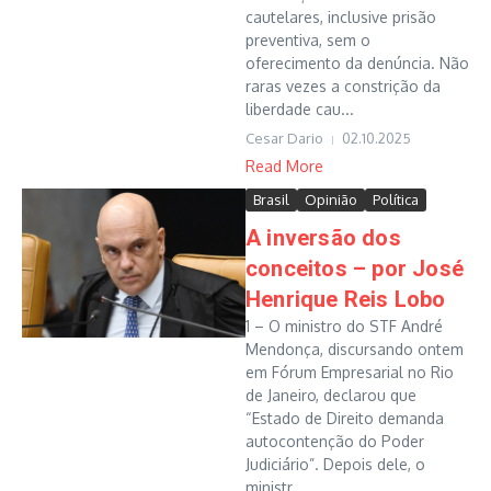
cautelares, inclusive prisão
preventiva, sem o
oferecimento da denúncia. Não
raras vezes a constrição da
liberdade cau...
Cesar Dario
02.10.2025
Read More
Brasil
Opinião
Política
A inversão dos
conceitos – por José
Henrique Reis Lobo
1 – O ministro do STF André
Mendonça, discursando ontem
em Fórum Empresarial no Rio
de Janeiro, declarou que
“Estado de Direito demanda
autocontenção do Poder
Judiciário”. Depois dele, o
ministr...