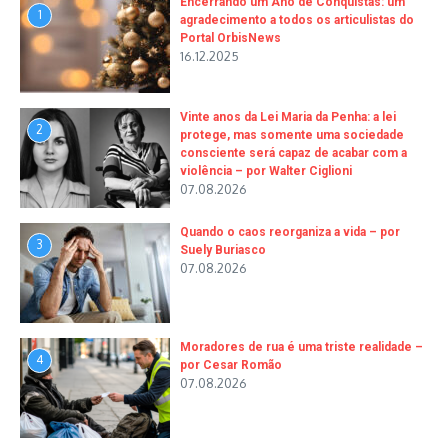
Encerrando um Ano de Conquistas: um
1
agradecimento a todos os articulistas do
Portal OrbisNews
16.12.2025
Vinte anos da Lei Maria da Penha: a lei
2
protege, mas somente uma sociedade
consciente será capaz de acabar com a
violência – por Walter Ciglioni
07.08.2026
Quando o caos reorganiza a vida – por
3
Suely Buriasco
07.08.2026
Moradores de rua é uma triste realidade –
4
por Cesar Romão
07.08.2026