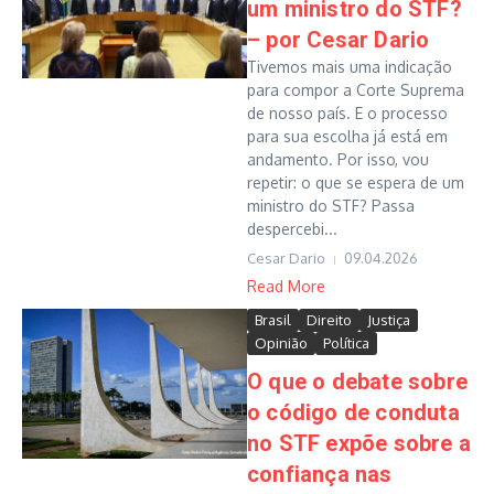
um ministro do STF?
– por Cesar Dario
Tivemos mais uma indicação
para compor a Corte Suprema
de nosso país. E o processo
para sua escolha já está em
andamento. Por isso, vou
repetir: o que se espera de um
ministro do STF? Passa
despercebi...
Cesar Dario
09.04.2026
Read More
Brasil
Direito
Justiça
Opinião
Política
O que o debate sobre
o código de conduta
no STF expõe sobre a
confiança nas