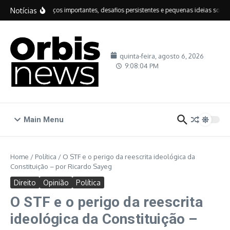
Ir para o conteúdo
Notícias
IDEB: avanços importantes, desafios persistentes e pequenas ideias sobre e
quinta-feira, agosto 6, 2026
9:08:05 PM
Main Menu
Home
/
Política
/
O STF e o perigo da reescrita ideológica da
Constituição – por Ricardo Sayeg
Direito
Opinião
Política
O STF e o perigo da reescrita
ideológica da Constituição –