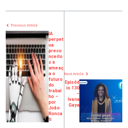
Previous Article
IA
perpet
ua
preco
nceito
s e
ameaç
a o
Next Article
futuro
Episód
do
io 130
trabal
–
ho –
Ivana
por
Gaya
João
Ronca
ti