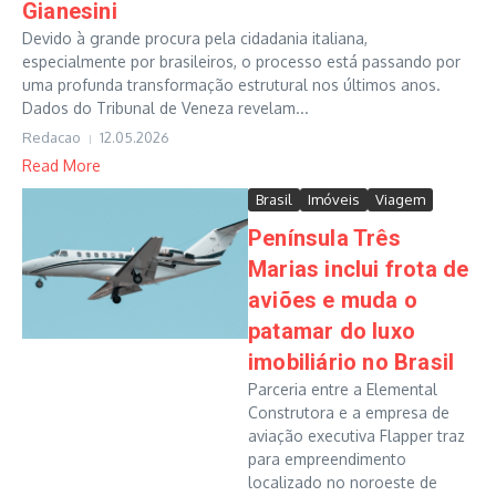
Gianesini
Devido à grande procura pela cidadania italiana,
especialmente por brasileiros, o processo está passando por
uma profunda transformação estrutural nos últimos anos.
Dados do Tribunal de Veneza revelam...
Redacao
12.05.2026
Read More
Brasil
Imóveis
Viagem
Península Três
Marias inclui frota de
aviões e muda o
patamar do luxo
imobiliário no Brasil
Parceria entre a Elemental
Construtora e a empresa de
aviação executiva Flapper traz
para empreendimento
localizado no noroeste de