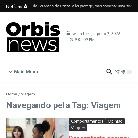
Ir para o conteúdo
Notícias
Vinte anos da Lei Maria da Penha: a lei protege, mas somente uma sociedad
sexta-feira, agosto 7, 2026
9:03:10 PM
Main Menu
Home
/
Viagem
Navegando pela Tag: Viagem
Comportamentos
Opinião
Viagem