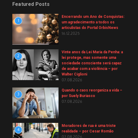
Featured Posts
Encerrando um Ano de Conquistas:
1
um agradecimento a todos os
articulistas do Portal OrbisNews
16.12.2025
Vinte anos da Lei Maria da Penha: a
2
lei protege, mas somente uma
sociedade consciente será capaz
de acabar com a violência – por
Walter Ciglioni
07.08.2026
Quando o caos reorganiza a vida –
3
por Suely Buriasco
07.08.2026
Moradores de rua é uma triste
4
realidade – por Cesar Romão
07.08.2026