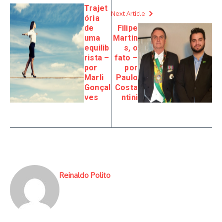
Trajet
Next Article
ória
de
Filipe
uma
Martin
equilib
s, o
rista –
fato –
por
por
Marli
Paulo
Gonçal
Costa
ves
ntini
Reinaldo Polito