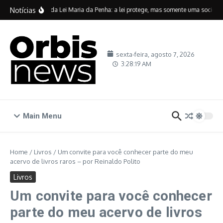
Ir para o conteúdo
Notícias
Vinte anos da Lei Maria da Penha: a lei protege, mas somente uma sociedade 
sexta-feira, agosto 7, 2026
3:28:20 AM
Main Menu
Home
/
Livros
/
Um convite para você conhecer parte do meu
acervo de livros raros – por Reinaldo Polito
Livros
Um convite para você conhecer
parte do meu acervo de livros