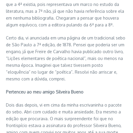
que a 4ª existia, pois representava um marco no estudo da
literatura, mas a 7ª não, já que não havia referência sobre ela
em nenhuma bibliografia. Chegaram a pensar que houvera
algum equívoco, com a editora pulando da 6ª para a 8ª.
Certo dia, vi anunciada em uma página de um tradicional sebo
de São Paulo a 7ª edição, de 1878. Pensei que poderia ser um
engano, já que Freire de Carvalho havia publicado outro livro,
“Lições elementares de poética nacional”, mais ou menos na
mesma época. Imaginei que talvez tivessem posto
“eloquência” no lugar de “poética”. Resolvi não arriscar e,
mesmo com a dúvida, comprei.
Pertenceu ao meu amigo Silveira Bueno
Dois dias depois, vi em cima da minha escrivaninha o pacote
do sebo. Abri com cuidado e muita ansiedade. Era mesmo a
edição que procurava. O mais surpreendente foi que no
frontispício estava a assinatura do professor Silveira Bueno,
amigo com quem convivi por muitos anos até a sua morte.