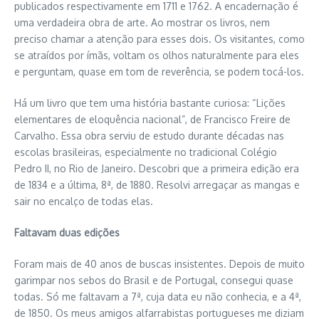
publicados respectivamente em 1711 e 1762. A encadernação é
uma verdadeira obra de arte. Ao mostrar os livros, nem
preciso chamar a atenção para esses dois. Os visitantes, como
se atraídos por ímãs, voltam os olhos naturalmente para eles
e perguntam, quase em tom de reverência, se podem tocá-los.
Há um livro que tem uma história bastante curiosa: “Lições
elementares de eloquência nacional”, de Francisco Freire de
Carvalho. Essa obra serviu de estudo durante décadas nas
escolas brasileiras, especialmente no tradicional Colégio
Pedro II, no Rio de Janeiro. Descobri que a primeira edição era
de 1834 e a última, 8ª, de 1880. Resolvi arregaçar as mangas e
sair no encalço de todas elas.
Faltavam duas edições
Foram mais de 40 anos de buscas insistentes. Depois de muito
garimpar nos sebos do Brasil e de Portugal, consegui quase
todas. Só me faltavam a 7ª, cuja data eu não conhecia, e a 4ª,
de 1850. Os meus amigos alfarrabistas portugueses me diziam