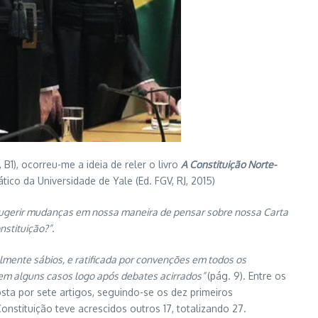
B1), ocorreu-me a ideia de reler o livro
A Constituição Norte-
ico da Universidade de Yale (Ed. FGV, RJ, 2015)
sugerir mudanças em nossa maneira de pensar sobre nossa Carta
nstituição?”
.
ente sábios, e ratificada por convenções em todos os
 em alguns casos logo após debates acirrados”
(pág. 9). Entre os
ta por sete artigos, seguindo-se os dez primeiros
nstituição teve acrescidos outros 17, totalizando 27.