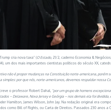
Trump cria nova taxa” (
O Estado
, 21/2, caderno Economia & Negócios, 
), um dos mais importantes cientistas políticos do século XX, catedrát
tivo não é propor mudanças na Constituição norte-americana, porém 
a simples: por que nós, norte-americanos, devemos respaldar nossa Co
creve o professor Robert Dahal,
“por um grupo de homens excepcionalm
ados – Delaware, Nova Jersey e Geórgia – nos demais ela foi dividida,
er Hamilton, James Wilson, John Jay. Na redação original era compos
dos como Bill of Rights, ou Carta de Direitos. Passados 230 anos a Co