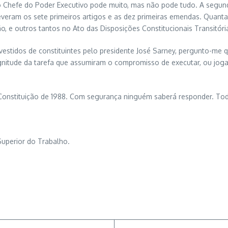
o Chefe do Poder Executivo pode muito, mas não pode tudo. A segunda
veram os sete primeiros artigos e as dez primeiras emendas. Quanta d
o, e outros tantos no Ato das Disposições Constitucionais Transitória
stidos de constituintes pelo presidente José Sarney, pergunto-me qu
gnitude da tarefa que assumiram o compromisso de executar, ou jog
 Constituição de 1988. Com segurança ninguém saberá responder. T
Superior do Trabalho.