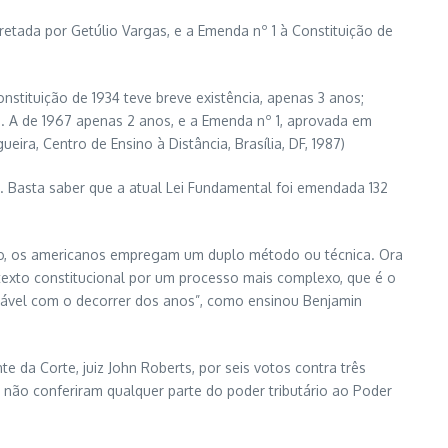
cretada por Getúlio Vargas, e a Emenda nº 1 à Constituição de
stituição de 1934 teve breve existência, apenas 3 anos;
s. A de 1967 apenas 2 anos, e a Emenda nº 1, aprovada em
eira, Centro de Ensino à Distância, Brasília, DF, 1987)
o. Basta saber que a atual Lei Fundamental foi emendada 132
ição, os americanos empregam um duplo método ou técnica. Ora
 texto constitucional por um processo mais complexo, que é o
iável com o decorrer dos anos”, como ensinou Benjamin
 da Corte, juiz John Roberts, por seis votos contra três
 não conferiram qualquer parte do poder tributário ao Poder