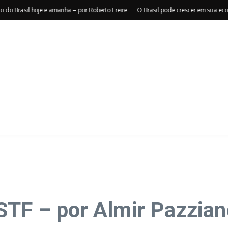
sil hoje e amanhã – por Roberto Freire
O Brasil pode crescer em sua economia
STF – por Almir Pazzian