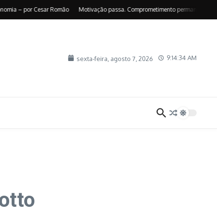
 – por Cesar Romão
Motivação passa. Comprometimento permanece – por Suely
9:14:36 AM
sexta-feira, agosto 7, 2026
otto