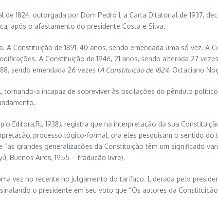
ial de 1824, outorgada por Dom Pedro I, a Carta Ditatorial de 1937, de
ica, após o afastamento do presidente Costa e Silva.
a. A Constituição de 1891, 40 anos, sendo emendada uma só vez. A Con
ificações. A Constituição de 1946, 21 anos, sendo alterada 27 veze
988, sendo emendada 26 vezes (
A Constituição de 1824
. Octaciano Nogu
l, tornando-a incapaz de sobreviver às oscilações do pêndulo polític
 andamento.
io Editora,RJ, 1938
)
, registra que na interpretação da sua Constitu
erpretação, processo lógico-formal, ora eles pesquisam o sentido do
“as grandes generalizações da Constituição têm um significado var
yú, Buenos Aires, 1955 – tradução livre).
ma vez no recente no julgamento do tarifaço. Liderada pelo presidente
ssinalando o presidente em seu voto que “Os autores da Constituição