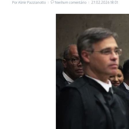
Por
Almir Pazzianotto
Nenhum comentário
27.02.2026
18:01