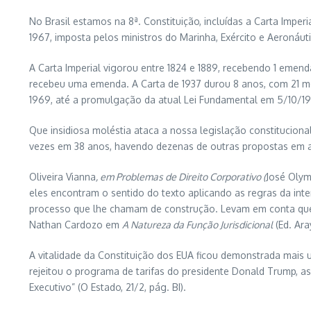
No Brasil estamos na 8ª. Constituição, incluídas a Carta Imper
1967, imposta pelos ministros do Marinha, Exército e Aeronáut
A Carta Imperial vigorou entre 1824 e 1889, recebendo 1 emend
recebeu uma emenda. A Carta de 1937 durou 8 anos, com 21 mod
1969, até a promulgação da atual Lei Fundamental em 5/10/1
Que insidiosa moléstia ataca a nossa legislação constituciona
vezes em 38 anos, havendo dezenas de outras propostas em
Oliveira Vianna
, em Problemas de Direito Corporativo (
José Olymp
eles encontram o sentido do texto aplicando as regras da int
processo que lhe chamam de construção. Levam em conta que 
Nathan Cardozo em
A Natureza da Função Jurisdicional
(Ed. Ara
A vitalidade da Constituição dos EUA ficou demonstrada mais u
rejeitou o programa de tarifas do presidente Donald Trump, a
Executivo” (O Estado, 21/2, pág. BI).