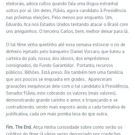
eleitorais, adora cultos quando fala uma língua estranha)
soltos por aí. Um deles, Flávio, agora candidato à Presidência
nas próximas eleições. Pelo menos por enquanto. Um,
Eduardo, fica nos Estados Unidos tentando atacar o Brasil com
uns amiguinhos. O terceiro, Carlos, bem, melhor deixar para lá.
O tal filme vinha quietinho até essa semana estourar o rio de
dinheiro injetado pelo banqueiro Daniel Vorcaro, que bateu a
carteira do país, nosso, dos idosos, dos empréstimos
consignados, do Fundo Garantidor. Portanto, recursos
públicos. Bilhões. Está preso. Ele também tem uma familícia
que aos poucos se enquadra em grades. Apareceram
gravações inequívocas dele com o tal candidato à Presidência,
Senador Flávio, este cobrando os valores (mais valores),
demonstrando grande carinho e amor, e tropeçando e se
contradizendo, sendo mais exposto ainda a cada tentativa de
justificativa, cada um mais pomba lesa do que outra.
Fim. The End.
Atiça minha curiosidade sobre como serão os
créditos do filme já várias vezes denunciado por condições