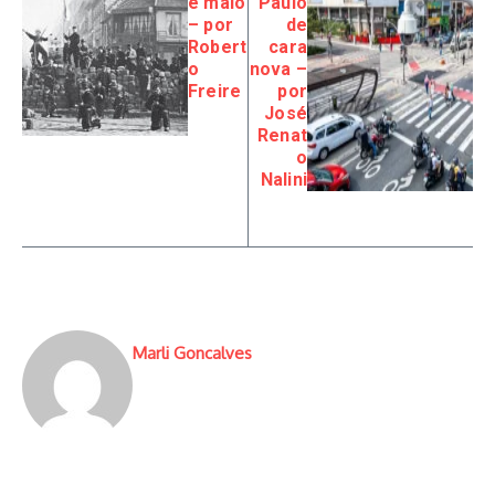
e maio
Paulo
– por
de
Robert
cara
o
nova –
Freire
por
José
Renat
o
Nalini
Marli Goncalves