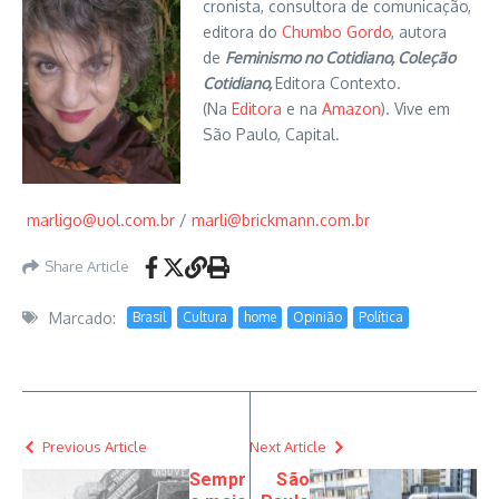
cronista, consultora de comunicação,
editora do
Chumbo Gordo
, autora
de
Feminismo no Cotidiano, Coleção
Cotidiano,
Editora Contexto.
(Na
Editora
e na
Amazon
). Vive em
São Paulo, Capital.
marligo@uol.com.br
/
marli@brickmann.com.br
Share Article
Marcado:
Brasil
Cultura
home
Opinião
Política
Previous Article
Next Article
Sempr
São