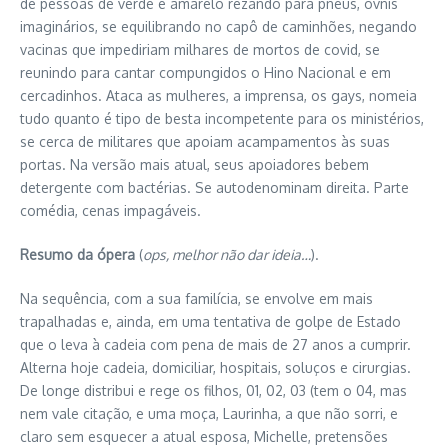
de pessoas de verde e amarelo rezando para pneus, óvnis
imaginários, se equilibrando no capô de caminhões, negando
vacinas que impediriam milhares de mortos de covid, se
reunindo para cantar compungidos o Hino Nacional e em
cercadinhos. Ataca as mulheres, a imprensa, os gays, nomeia
tudo quanto é tipo de besta incompetente para os ministérios,
se cerca de militares que apoiam acampamentos às suas
portas. Na versão mais atual, seus apoiadores bebem
detergente com bactérias. Se autodenominam direita. Parte
comédia, cenas impagáveis.
Resumo da ópera
(
ops, melhor não dar ideia…
).
Na sequência, com a sua familícia, se envolve em mais
trapalhadas e, ainda, em uma tentativa de golpe de Estado
que o leva à cadeia com pena de mais de 27 anos a cumprir.
Alterna hoje cadeia, domiciliar, hospitais, soluços e cirurgias.
De longe distribui e rege os filhos, 01, 02, 03 (tem o 04, mas
nem vale citação, e uma moça, Laurinha, a que não sorri, e
claro sem esquecer a atual esposa, Michelle, pretensões