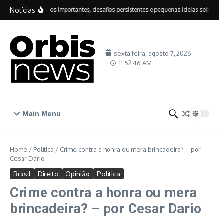
Ir para o conteúdo
Notícias
IDEB: avanços importantes, desafios persistentes e pequenas ideias sobre edu
sexta-feira, agosto 7, 2026
11:52:47 AM
Main Menu
Home
/
Política
/
Crime contra a honra ou mera brincadeira? – por
Cesar Dario
Brasil
Direito
Opinião
Política
Crime contra a honra ou mera
brincadeira? – por Cesar Dario