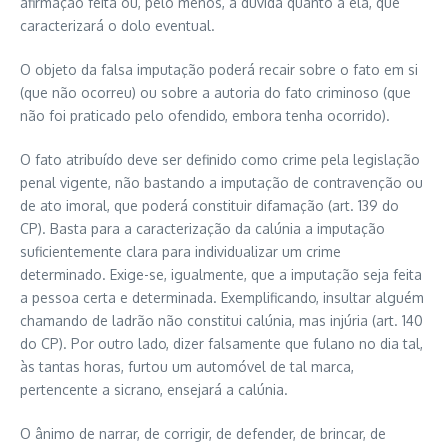
afirmação feita ou, pelo menos, a dúvida quanto a ela, que
caracterizará o dolo eventual.
O objeto da falsa imputação poderá recair sobre o fato em si
(que não ocorreu) ou sobre a autoria do fato criminoso (que
não foi praticado pelo ofendido, embora tenha ocorrido).
O fato atribuído deve ser definido como crime pela legislação
penal vigente, não bastando a imputação de contravenção ou
de ato imoral, que poderá constituir difamação (art. 139 do
CP). Basta para a caracterização da calúnia a imputação
suficientemente clara para individualizar um crime
determinado. Exige-se, igualmente, que a imputação seja feita
a pessoa certa e determinada. Exemplificando, insultar alguém
chamando de ladrão não constitui calúnia, mas injúria (art. 140
do CP). Por outro lado, dizer falsamente que fulano no dia tal,
às tantas horas, furtou um automóvel de tal marca,
pertencente a sicrano, ensejará a calúnia.
O ânimo de narrar, de corrigir, de defender, de brincar, de