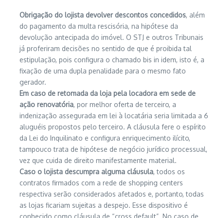
Obrigação do lojista devolver descontos concedidos
, além
do pagamento da multa rescisória, na hipótese da
devolução antecipada do imóvel. O STJ e outros Tribunais
já proferiram decisões no sentido de que é proibida tal
estipulação, pois configura o chamado bis in idem, isto é, a
fixação de uma dupla penalidade para o mesmo fato
gerador.
Em caso de retomada da loja pela locadora em sede de
ação renovatória
, por melhor oferta de terceiro, a
indenização assegurada em lei à locatária seria limitada a 6
aluguéis propostos pelo terceiro. A cláusula fere o espírito
da Lei do Inquilinato e configura enriquecimento ilícito,
tampouco trata de hipótese de negócio jurídico processual,
vez que cuida de direito manifestamente material.
Caso o lojista descumpra alguma cláusula
, todos os
contratos firmados com a rede de shopping centers
respectiva serão considerados afetados e, portanto, todas
as lojas ficariam sujeitas a despejo. Esse dispositivo é
conhecido como cláusula de “cross default”. No caso de